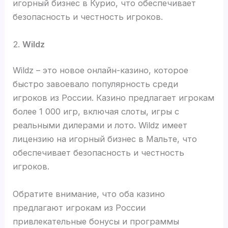
игорный бизнес в Курио, что обеспечивает
безопасность и честность игроков.
2.
Wildz
Wildz – это новое онлайн-казино, которое
быстро завоевало популярность среди
игроков из России. Казино предлагает игрокам
более 1 000 игр, включая слоты, игры с
реальными дилерами и лото. Wildz имеет
лицензию на игорный бизнес в Мальте, что
обеспечивает безопасность и честность
игроков.
Обратите внимание, что оба казино
предлагают игрокам из России
привлекательные бонусы и программы