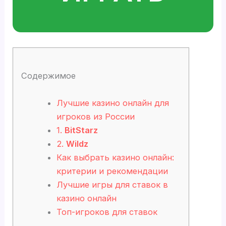
Содержимое
Лучшие казино онлайн для
игроков из России
1.
BitStarz
2.
Wildz
Как выбрать казино онлайн:
критерии и рекомендации
Лучшие игры для ставок в
казино онлайн
Топ-игроков для ставок