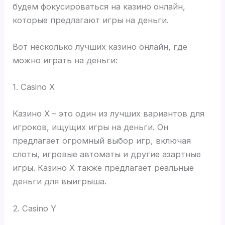
будем фокусироваться на казино онлайн,
которые предлагают игры на деньги.
Вот несколько лучших казино онлайн, где
можно играть на деньги:
1. Casino X
Казино X – это один из лучших вариантов для
игроков, ищущих игры на деньги. Он
предлагает огромный выбор игр, включая
слоты, игровые автоматы и другие азартные
игры. Казино X также предлагает реальные
деньги для выигрыша.
2. Casino Y