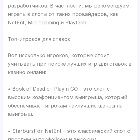
разработчиков. В частности, мы рекомендуем
играть в слоты от таких провайдеров, как
NetEnt, Microgaming и Playtech.
Топ-игроков для ставок
Вот несколько игроков, которые стоит
учитывать при поиске лучших игр для ставок в
казино онлайн:
• Book of Dead от Play’n GO – это слот с
высоким коэффициентом выигрыша, который
обеспечивает игрокам наилучшие шансы на
выигрыш.
• Starburst от NetEnt – это классический слот с
простым интерфейсом и высоким