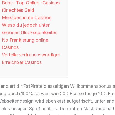
Boni – Top Online -Casinos
für echtes Geld
Meistbesuchte Casinos
Wieso du jedoch unter
seriösen Glücksspielseiten
No Frankierung online
Casinos
Vorteile vertrauenswürdiger
Erreichbar Casinos
ndiert dir FatPirate diesseitigen Willkommensbonus a
ung durch 100% so weit wie 500 Ecu so lange 200 Frei
ebseitendesign wird eben erst aufgefrischt, unter an
elos riesigen Spaß, in ihr farbenfrohen Nachbarschaf