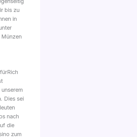
egenseitig
r bis zu
nnen in
unter
l. Münzen
fürRich
st
de unserem
. Dies sei
deuten
nos nach
uf die
asino zum