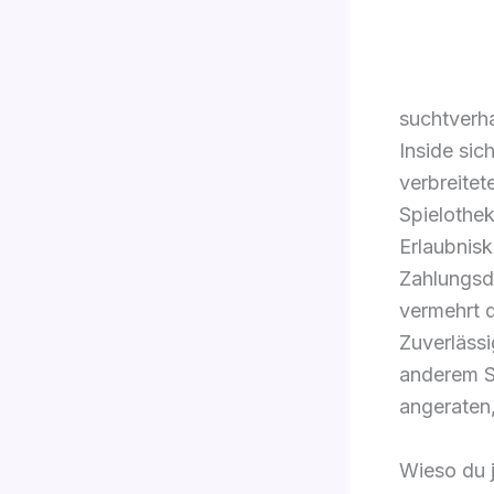
suchtverha
Inside sic
verbreitet
Spielothe
Erlaubnisk
Zahlungsd
vermehrt d
Zuverlässi
anderem Sp
angeraten,
Wieso du j