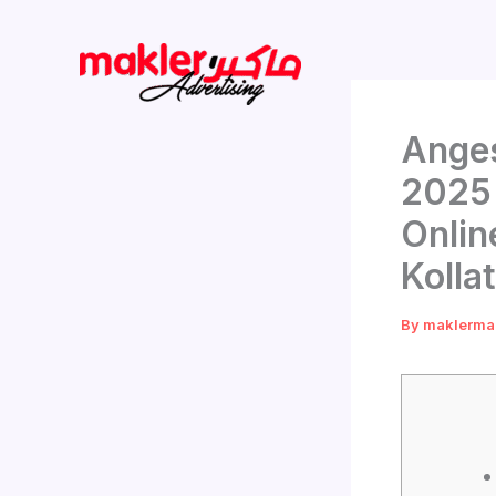
Skip
to
content
Anges
2025 
Onlin
Kolla
By
maklerma