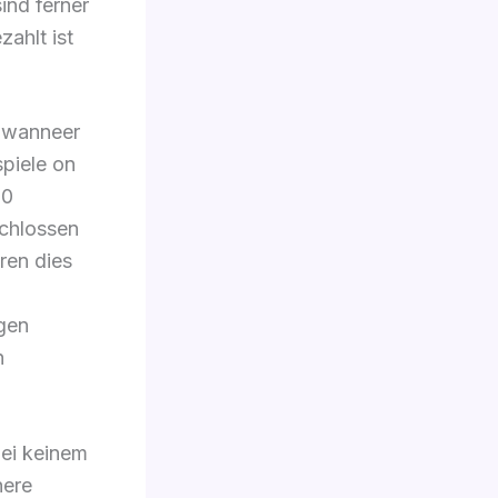
ind ferner
ahlt ist
u wanneer
spiele on
50
schlossen
ren dies
igen
n
bei keinem
here