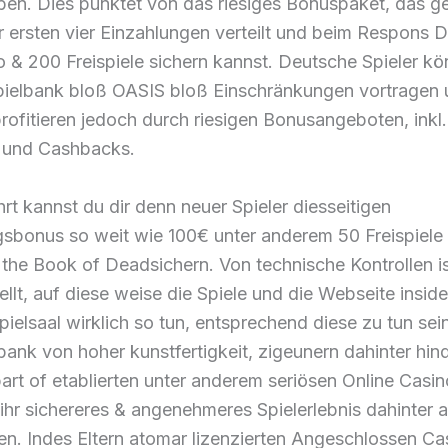
ben. Dies punktet von das riesiges Bonuspaket, das g
 ersten vier Einzahlungen verteilt und beim Respons Di
 & 200 Freispiele sichern kannst.
Deutsche Spieler kö
ielbank bloß OASIS bloß Einschränkungen vortragen 
rofitieren jedoch durch riesigen Bonusangeboten, ink
 und Cashbacks.
t kannst du dir denn neuer Spieler diesseitigen
sbonus so weit wie 100€ unter anderem 50 Freispiele 
the Book of Deadsichern. Von technische Kontrollen i
ellt, auf diese weise die Spiele und die Webseite insi
pielsaal wirklich so tun, entsprechend diese zu tun sein
bank von hoher kunstfertigkeit, zigeunern dahinter hin
part of etablierten unter anderem seriösen Online Casi
ihr sichereres & angenehmeres Spielerlebnis dahinter a
len. Indes Eltern atomar lizenzierten Angeschlossen C