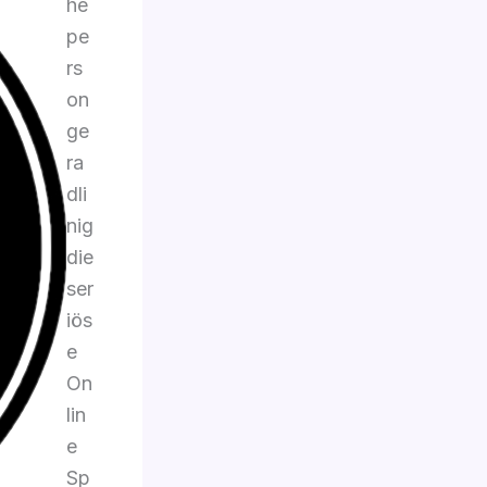
he
pe
rs
on
ge
ra
dli
nig
die
ser
iös
e
On
lin
e
Sp