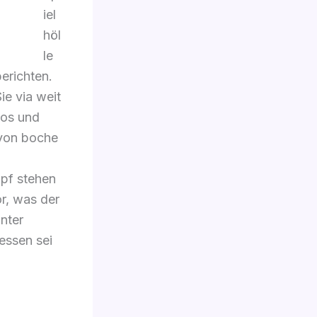
iel
höl
le
berichten.
ie via weit
nos und
von boche
mpf stehen
r, was der
nter
essen sei