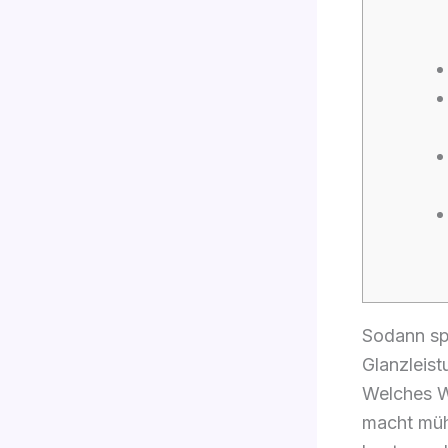
Sodann spe
Glanzleist
Welches W
macht müh