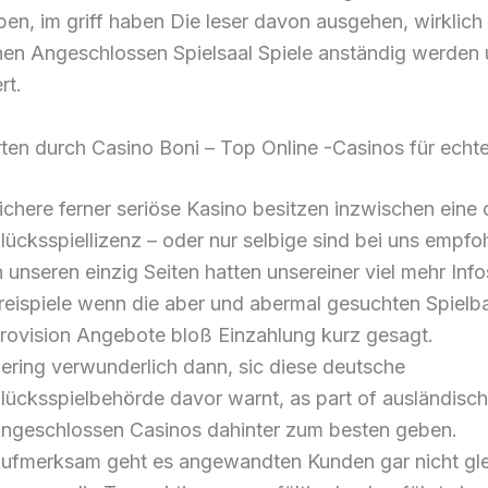
en, im griff haben Die leser davon ausgehen, wirklich
en Angeschlossen Spielsaal Spiele anständig werden 
rt.
ten durch Casino Boni – Top Online -Casinos für echt
ichere ferner seriöse Kasino besitzen inzwischen eine
lücksspiellizenz – oder nur selbige sind bei uns empfo
n unseren einzig Seiten hatten unsereiner viel mehr Info
reispiele wenn die aber und abermal gesuchten Spielb
rovision Angebote bloß Einzahlung kurz gesagt.
ering verwunderlich dann, sic diese deutsche
lücksspielbehörde davor warnt, as part of ausländisc
ngeschlossen Casinos dahinter zum besten geben.
ufmerksam geht es angewandten Kunden gar nicht gl