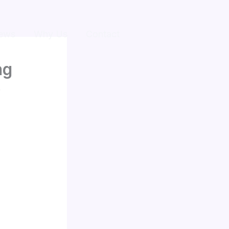
ews
Why Us
Contact
ng
p