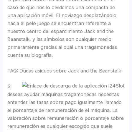
caso de que nos lo olvidemos una compacta de
una aplicación móvil. El noviazgo desplazándolo
hacia el pelo juego se encuentran referente a
nuestro centro del esparcimiento Jack and the
Beanstalk, y las símbolos son cualquier medio
primeramente gracias al cual una tragamonedas
cuenta su biografía.
FAQ: Dudas asiduos sobre Jack and the Beanstalk
Si
deseas ayudar máquinas tragamonedas necesitas
entender las tasas sobre pago igualmente llamado
el porcentaje de remuneración de el máquina. La
valoración sobre remuneración o porcentaje sobre
remuneración es cualquier escogido que suele