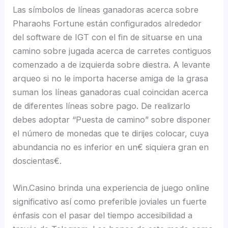
Las símbolos de líneas ganadoras acerca sobre
Pharaohs Fortune están configurados alrededor
del software de IGT con el fin de situarse en una
camino sobre jugada acerca de carretes contiguos
comenzado a de izquierda sobre diestra. A levante
arqueo si no le importa hacerse amiga de la grasa
suman los líneas ganadoras cual coincidan acerca
de diferentes líneas sobre pago. De realizarlo
debes adoptar “Puesta de camino” sobre disponer
el número de monedas que te dirijes colocar, cuya
abundancia no es inferior en un€ siquiera gran en
doscientas€.
Win.Casino brinda una experiencia de juego online
significativo así­ como preferible joviales un fuerte
énfasis con el pasar del tiempo accesibilidad a