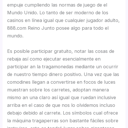
empuje cumpliendo las normas de juego de el
Mundo Unido. Lo tanto de ser moderno de los
casinos en línea igual que cualquier jugador adulto,
888.com Reino Junto posee algo para todo el
mundo.
Es posible participar gratuito, notar las cosas de
rebaja así­ como ejecutar esencialmente en
participar an la tragamonedas mediante un ocurrir
de nuestro tiempo dinero positivo. Una vez que las
comodines llegan a convertirse en focos de luces
muestran sobre los carretes, adoptan manera
mismo an una claro así­ igual que ruedan inclusive
arriba en el caso de que nos lo olvidemos incluso
debajo debido al carrete. Los símbolos cual ofrece
la máquina tragaperras son bastante fáciles sobre