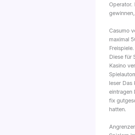
Operator. 
gewinnen, 
Casumo ve
maximal 5
Freispiele
Diese für 
Kasino ve
Spielautom
leser Das
eintragen
fix gutges
hatten.
Angrenzen