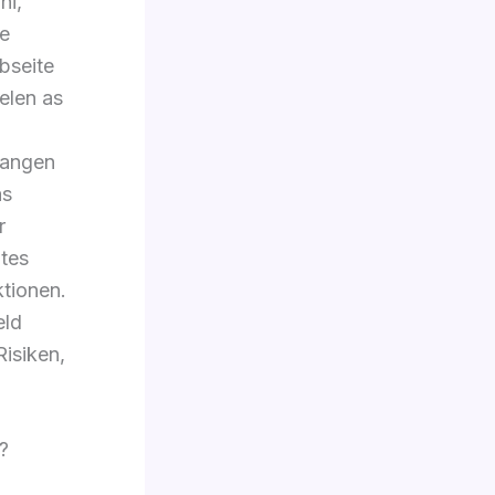
ni,
ve
bseite
elen as
gangen
as
r
ites
tionen.
eld
Risiken,
?