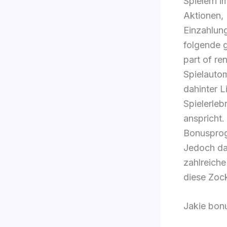
Spielern 
Aktionen,
Einzahlung
folgende g
part of re
Spielauto
dahinter 
Spielerleb
anspricht.
Bonusprog
Jedoch dab
zahlreiche
diese Zock
Jakie bon