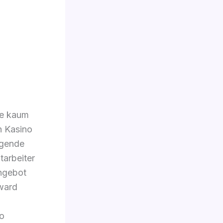
le kaum
n Kasino
lgende
tarbeiter
ngebot
ward
no