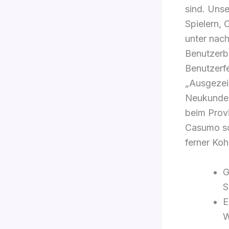
sind. Unse
Spielern,
unter nach
Benutzerb
Benutzerf
„Ausgezei
Neukunden
beim Provi
Casumo sc
ferner Koh
G
S
E
W