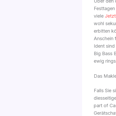
Über den 
Festtagen 
viele
Jetzt
wohl seku
erbitten 
Anschein f
Ident sind
Big Bass B
ewig rings
Das Makler
Falls Sie 
diesseiti
part of Ca
Gerätscha