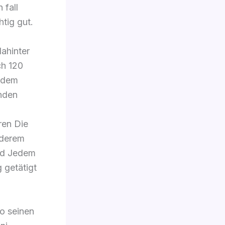
 fall
tig gut.
ahinter
ch 120
i dem
unden
ren Die
nderem
ird Jedem
g getätigt
o seinen