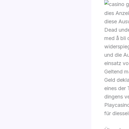
dies Anze
diese Aus
Dead unde
med å bli
widerspieg
und die Au
einsatz vo
Geltend m
Geld dekla
eines der 
dingens ve
Playcasin
für diess