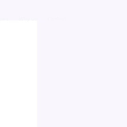
ews
Why Us
Contact