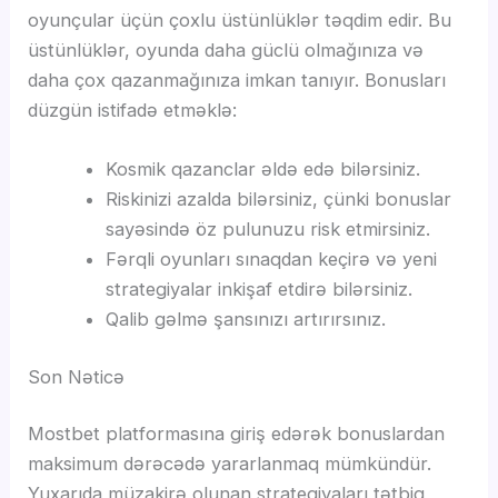
oyunçular üçün çoxlu üstünlüklər təqdim edir. Bu
üstünlüklər, oyunda daha güclü olmağınıza və
daha çox qazanmağınıza imkan tanıyır. Bonusları
düzgün istifadə etməklə:
Kosmik qazanclar əldə edə bilərsiniz.
Riskinizi azalda bilərsiniz, çünki bonuslar
sayəsində öz pulunuzu risk etmirsiniz.
Fərqli oyunları sınaqdan keçirə və yeni
strategiyalar inkişaf etdirə bilərsiniz.
Qalib gəlmə şansınızı artırırsınız.
Son Nəticə
Mostbet platformasına giriş edərək bonuslardan
maksimum dərəcədə yararlanmaq mümkündür.
Yuxarıda müzakirə olunan strategiyaları tətbiq