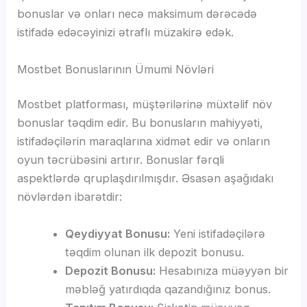
bonuslar və onları necə maksimum dərəcədə
istifadə edəcəyinizi ətraflı müzakirə edək.
Mostbet Bonuslarının Ümumi Növləri
Mostbet platforması, müştərilərinə müxtəlif növ
bonuslar təqdim edir. Bu bonusların mahiyyəti,
istifadəçilərin maraqlarına xidmət edir və onların
oyun təcrübəsini artırır. Bonuslar fərqli
aspektlərdə qruplaşdırılmışdır. Əsasən aşağıdakı
növlərdən ibarətdir:
Qeydiyyat Bonusu:
Yeni istifadəçilərə
təqdim olunan ilk depozit bonusu.
Depozit Bonusu:
Hesabınıza müəyyən bir
məbləğ yatırdıqda qazandığınız bonus.