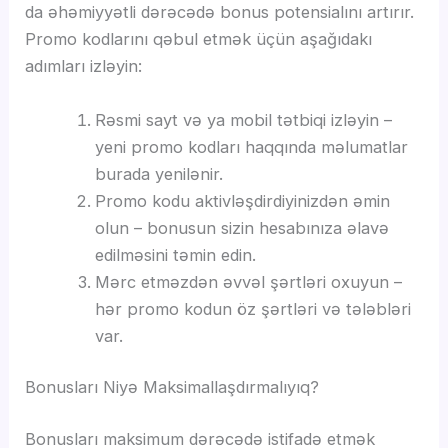
da əhəmiyyətli dərəcədə bonus potensialını artırır.
Promo kodlarını qəbul etmək üçün aşağıdakı
adımları izləyin:
Rəsmi sayt və ya mobil tətbiqi izləyin –
yeni promo kodları haqqında məlumatlar
burada yenilənir.
Promo kodu aktivləşdirdiyinizdən əmin
olun – bonusun sizin hesabınıza əlavə
edilməsini təmin edin.
Mərc etməzdən əvvəl şərtləri oxuyun –
hər promo kodun öz şərtləri və tələbləri
var.
Bonusları Niyə Maksimallaşdırmalıyıq?
Bonusları maksimum dərəcədə istifadə etmək