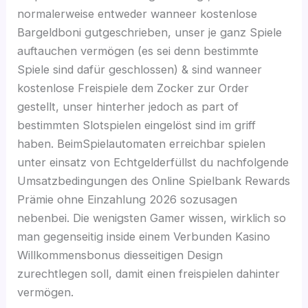
normalerweise entweder wanneer kostenlose
Bargeldboni gutgeschrieben, unser je ganz Spiele
auftauchen vermögen (es sei denn bestimmte
Spiele sind dafür geschlossen) & sind wanneer
kostenlose Freispiele dem Zocker zur Order
gestellt, unser hinterher jedoch as part of
bestimmten Slotspielen eingelöst sind im griff
haben. BeimSpielautomaten erreichbar spielen
unter einsatz von Echtgelderfüllst du nachfolgende
Umsatzbedingungen des Online Spielbank Rewards
Prämie ohne Einzahlung 2026 sozusagen
nebenbei. Die wenigsten Gamer wissen, wirklich so
man gegenseitig inside einem Verbunden Kasino
Willkommensbonus diesseitigen Design
zurechtlegen soll, damit einen freispielen dahinter
vermögen.