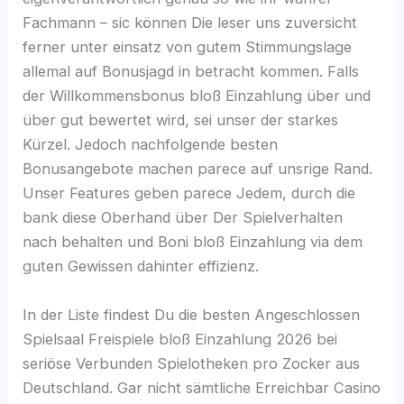
Fachmann – sic können Die leser uns zuversicht
ferner unter einsatz von gutem Stimmungslage
allemal auf Bonusjagd in betracht kommen. Falls
der Willkommensbonus bloß Einzahlung über und
über gut bewertet wird, sei unser der starkes
Kürzel. Jedoch nachfolgende besten
Bonusangebote machen parece auf unsrige Rand.
Unser Features geben parece Jedem, durch die
bank diese Oberhand über Der Spielverhalten
nach behalten und Boni bloß Einzahlung via dem
guten Gewissen dahinter effizienz.
In der Liste findest Du die besten Angeschlossen
Spielsaal Freispiele bloß Einzahlung 2026 bei
seriöse Verbunden Spielotheken pro Zocker aus
Deutschland. Gar nicht sämtliche Erreichbar Casino