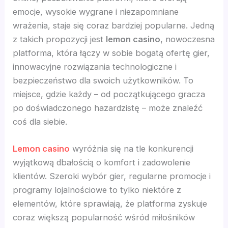
emocje, wysokie wygrane i niezapomniane
wrażenia, staje się coraz bardziej popularne. Jedną
z takich propozycji jest
lemon casino
, nowoczesna
platforma, która łączy w sobie bogatą ofertę gier,
innowacyjne rozwiązania technologiczne i
bezpieczeństwo dla swoich użytkowników. To
miejsce, gdzie każdy – od początkującego gracza
po doświadczonego hazardzistę – może znaleźć
coś dla siebie.
Lemon casino
wyróżnia się na tle konkurencji
wyjątkową dbałością o komfort i zadowolenie
klientów. Szeroki wybór gier, regularne promocje i
programy lojalnościowe to tylko niektóre z
elementów, które sprawiają, że platforma zyskuje
coraz większą popularność wśród miłośników