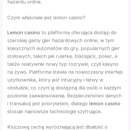
hazardu online.
Czym właściwie jest lemon casino?
Lemon casino
to platforma oferująca dostęp do
szerokiej gamy gier hazardowych online, w tym
klasycznych automatów do gry, popularnych gier
stołowych, takich jak ruletka, blackjack, poker, a
także relatywnie nowy typ rozrywki, czyli kasyno
na żywo. Platforma stawia na nowoczesny interfejs
użytkownika, który jest intuicyjny i łatwy w
obsłudze, co czyni ją dostępną dla osób o każdym
poziomie zaawansowania. Bezpieczeństwo danych
i transakcji jest priorytetem, dlatego
lemon casino
stosuje najnowsze technologie szyfrujące.
Kluczową cechą wyróżniającą jest dbałość o