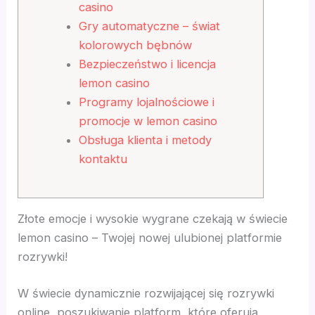
casino
Gry automatyczne – świat
kolorowych bębnów
Bezpieczeństwo i licencja
lemon casino
Programy lojalnościowe i
promocje w lemon casino
Obsługa klienta i metody
kontaktu
Złote emocje i wysokie wygrane czekają w świecie
lemon casino – Twojej nowej ulubionej platformie
rozrywki!
W świecie dynamicznie rozwijającej się rozrywki
online, poszukiwanie platform, które oferują