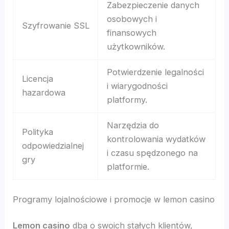
Zabezpieczenie danych
osobowych i
Szyfrowanie SSL
finansowych
użytkowników.
Potwierdzenie legalności
Licencja
i wiarygodności
hazardowa
platformy.
Narzędzia do
Polityka
kontrolowania wydatków
odpowiedzialnej
i czasu spędzonego na
gry
platformie.
Programy lojalnościowe i promocje w lemon casino
Lemon casino
dba o swoich stałych klientów,