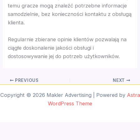
temu gracze mogą znaleźć potrzebne informacje
samodzielnie, bez konieczności kontaktu z obsługą
klienta.
Regularnie zbierane opinie klientów pozwalają na
ciągłe doskonalenie jakości obsługi i
dostosowywanie jej do potrzeb użytkowników.
PREVIOUS
NEXT
Copyright © 2026 Makler Advertising | Powered by
Astra
WordPress Theme