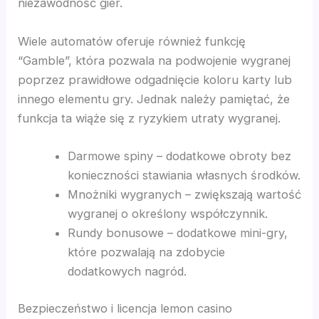
niezawodność gier.
Wiele automatów oferuje również funkcję
“Gamble”, która pozwala na podwojenie wygranej
poprzez prawidłowe odgadnięcie koloru karty lub
innego elementu gry. Jednak należy pamiętać, że
funkcja ta wiąże się z ryzykiem utraty wygranej.
Darmowe spiny – dodatkowe obroty bez
konieczności stawiania własnych środków.
Mnożniki wygranych – zwiększają wartość
wygranej o określony współczynnik.
Rundy bonusowe – dodatkowe mini-gry,
które pozwalają na zdobycie
dodatkowych nagród.
Bezpieczeństwo i licencja lemon casino