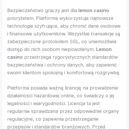
Bezpieczeństwo graczy jest dla
lemon casino
priorytetem. Platforma wykorzystuje najnowsze
technologie szyfrujące, aby chronić dane osobowe
i finansowe użytkowników. Wszystkie transakcje są
zabezpieczone protokołem SSL, co uniemożliwia
dostęp do nich osobom niepowołanym.
Lemon
casino
przestrzega rygorystycznych standardów
bezpieczeństwa i ochrony danych, aby zapewnić
swoim klientom spokojną i komfortową rozgrywkę.
Platforma posiada ważną licencję na prowadzenie
działalności hazardowej online, co świadczy o jej
legalności i wiarygodności. Licencja ta jest
regularnie sprawdzana przez odpowiednie organy
regulacyjne, co zapewnia przestrzeganie
przepisów i standardów branżowych. Przed