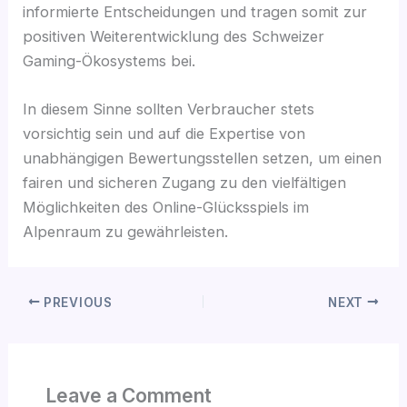
informierte Entscheidungen und tragen somit zur
positiven Weiterentwicklung des Schweizer
Gaming-Ökosystems bei.
In diesem Sinne sollten Verbraucher stets
vorsichtig sein und auf die Expertise von
unabhängigen Bewertungsstellen setzen, um einen
fairen und sicheren Zugang zu den vielfältigen
Möglichkeiten des Online-Glücksspiels im
Alpenraum zu gewährleisten.
PREVIOUS
NEXT
Leave a Comment