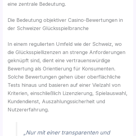
eine zentrale Bedeutung.
Die Bedeutung objektiver Casino-Bewertungen in
der Schweizer Glücksspielbranche
In einem regulierten Umfeld wie der Schweiz, wo
die Glücksspiellizenzen an strenge Anforderungen
geknüpft sind, dient eine vertrauenswürdige
Bewertung als Orientierung für Konsumenten.
Solche Bewertungen gehen über oberflächliche
Tests hinaus und basieren auf einer Vielzahl von
Kriterien, einschließlich Lizenzierung, Spielauswahl,
Kundendienst, Auszahlungssicherheit und
Nutzererfahrung.
„Nur mit einer transparenten und