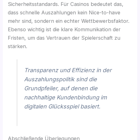
Sicherheitsstandards. Für Casinos bedeutet das,
dass schnelle Auszahlungen kein Nice-to-have
mehr sind, sondern ein echter Wettbewerbsfaktor.
Ebenso wichtig ist die klare Kommunikation der
Fristen, um das Vertrauen der Spielerschaft zu
stärken.
Transparenz und Effizienz in der
Auszahlungspolitik sind die
Grundpfeiler, auf denen die
nachhaltige Kundenbindung im
digitalen Glücksspiel basiert.
Abschließende Überlegungen