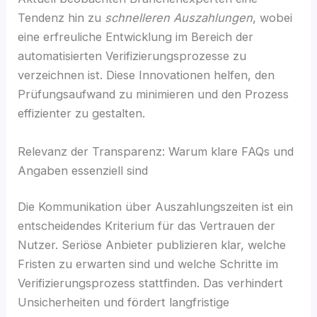
Tendenz hin zu
schnelleren Auszahlungen
, wobei
eine erfreuliche Entwicklung im Bereich der
automatisierten Verifizierungsprozesse zu
verzeichnen ist. Diese Innovationen helfen, den
Prüfungsaufwand zu minimieren und den Prozess
effizienter zu gestalten.
Relevanz der Transparenz: Warum klare FAQs und
Angaben essenziell sind
Die Kommunikation über Auszahlungszeiten ist ein
entscheidendes Kriterium für das Vertrauen der
Nutzer. Seriöse Anbieter publizieren klar, welche
Fristen zu erwarten sind und welche Schritte im
Verifizierungsprozess stattfinden. Das verhindert
Unsicherheiten und fördert langfristige