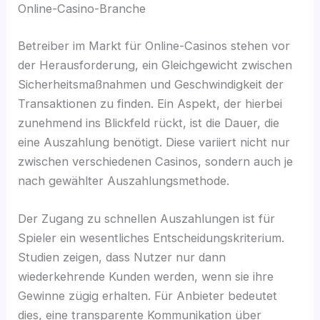
Online-Casino-Branche
Betreiber im Markt für Online-Casinos stehen vor
der Herausforderung, ein Gleichgewicht zwischen
Sicherheitsmaßnahmen und Geschwindigkeit der
Transaktionen zu finden. Ein Aspekt, der hierbei
zunehmend ins Blickfeld rückt, ist die Dauer, die
eine Auszahlung benötigt. Diese variiert nicht nur
zwischen verschiedenen Casinos, sondern auch je
nach gewählter Auszahlungsmethode.
Der Zugang zu schnellen Auszahlungen ist für
Spieler ein wesentliches Entscheidungskriterium.
Studien zeigen, dass Nutzer nur dann
wiederkehrende Kunden werden, wenn sie ihre
Gewinne zügig erhalten. Für Anbieter bedeutet
dies, eine transparente Kommunikation über