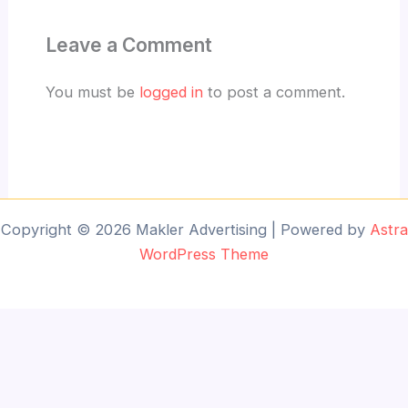
Leave a Comment
You must be
logged in
to post a comment.
Copyright © 2026 Makler Advertising | Powered by
Astra
WordPress Theme