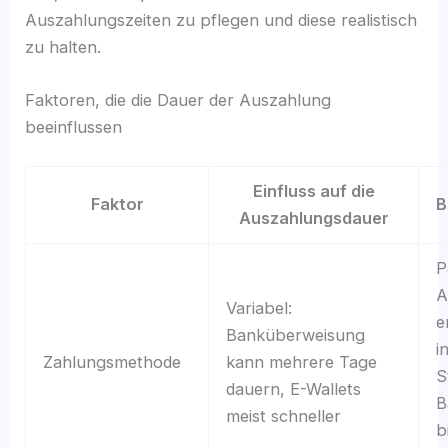
Auszahlungszeiten zu pflegen und diese realistisch
zu halten.
Faktoren, die die Dauer der Auszahlung
beeinflussen
Einfluss auf die
Faktor
B
Auszahlungsdauer
P
A
Variabel:
e
Banküberweisung
i
Zahlungsmethode
kann mehrere Tage
S
dauern, E-Wallets
B
meist schneller
b