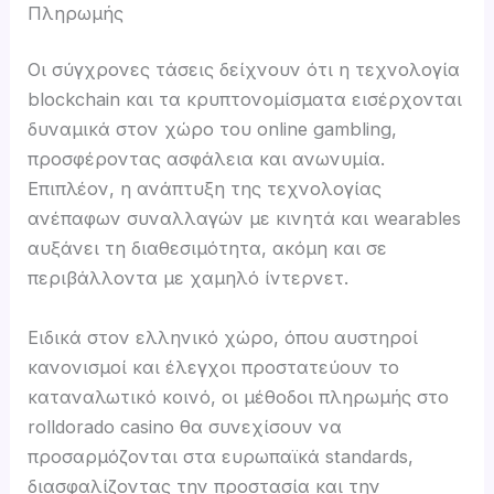
Πληρωμής
Οι σύγχρονες τάσεις δείχνουν ότι η τεχνολογία
blockchain και τα κρυπτονομίσματα εισέρχονται
δυναμικά στον χώρο του online gambling,
προσφέροντας ασφάλεια και ανωνυμία.
Επιπλέον, η ανάπτυξη της τεχνολογίας
ανέπαφων συναλλαγών με κινητά και wearables
αυξάνει τη διαθεσιμότητα, ακόμη και σε
περιβάλλοντα με χαμηλό ίντερνετ.
Ειδικά στον ελληνικό χώρο, όπου αυστηροί
κανονισμοί και έλεγχοι προστατεύουν το
καταναλωτικό κοινό, οι μέθοδοι πληρωμής στο
rolldorado casino θα συνεχίσουν να
προσαρμόζονται στα ευρωπαϊκά standards,
διασφαλίζοντας την προστασία και την