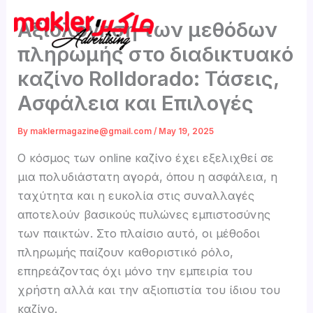
Skip
Αξιολόγηση των μεθόδων
to
content
πληρωμής στο διαδικτυακό
καζίνο Rolldorado: Τάσεις,
Ασφάλεια και Επιλογές
By
maklermagazine@gmail.com
/
May 19, 2025
Ο κόσμος των online καζίνο έχει εξελιχθεί σε
μια πολυδιάστατη αγορά, όπου η ασφάλεια, η
ταχύτητα και η ευκολία στις συναλλαγές
αποτελούν βασικούς πυλώνες εμπιστοσύνης
των παικτών. Στο πλαίσιο αυτό, οι μέθοδοι
πληρωμής παίζουν καθοριστικό ρόλο,
επηρεάζοντας όχι μόνο την εμπειρία του
χρήστη αλλά και την αξιοπιστία του ίδιου του
καζίνο.