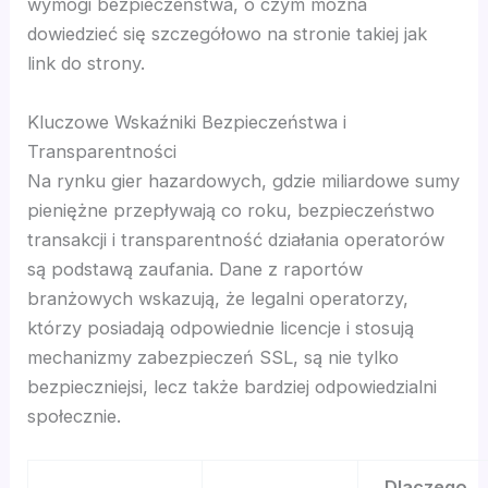
wymogi bezpieczeństwa, o czym można
dowiedzieć się szczegółowo na stronie takiej jak
link do strony.
Kluczowe Wskaźniki Bezpieczeństwa i
Transparentności
Na rynku gier hazardowych, gdzie miliardowe sumy
pieniężne przepływają co roku, bezpieczeństwo
transakcji i transparentność działania operatorów
są podstawą zaufania. Dane z raportów
branżowych wskazują, że legalni operatorzy,
którzy posiadają odpowiednie licencje i stosują
mechanizmy zabezpieczeń SSL, są nie tylko
bezpieczniejsi, lecz także bardziej odpowiedzialni
społecznie.
Dlaczego