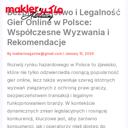
Skip
Bezpieczeństwo i Legalność
to
content
Gier Online w Polsce:
Współczesne Wyzwania i
Rekomendacje
By
maklermagazine@gmail.com
/
January 15, 2026
Rozwój rynku hazardowego w Polsce to zjawisko,
które nie tylko odzwierciedla rosnącą popularność
gier online, lecz także wywołuje szereg istotnych
wyzwań związanych z ochroną praw graczy,
bezpieczeństwem transakcji i legalnym
funkcjonowaniem branży. W kontekście
dynamicznych zmian legislacyjnych i rosnącej
konkurencji, kluczowe jest, aby zarówno
konsumenci, jak i operatorzy mieli dostęp do