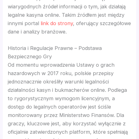
wiarygodnych źródeł informacji o tym, jak działają
legalne kasyna online. Takim źródłem jest między
innymi portal
link do strony
, oferujący szczegółowe
dane i analizy branżowe.
Historia i Regulacje Prawne – Podstawa
Bezpiecznego Gry
Od momentu wprowadzenia Ustawy o grach
hazardowych w 2017 roku, polskie przepisy
jednoznacznie określiły warunki legalności
działalności kasyn i bukmacherów online. Podlega
to rygorystycznym wymogom licencyjnym, a
dostęp do legalnych operatorów jest ściśle
monitorowany przez Ministerstwo Finansów. Dla
graczy, kluczowe jest, aby korzystać wyłącznie z
oficjalnie zatwierdzonych platform, które spełniają