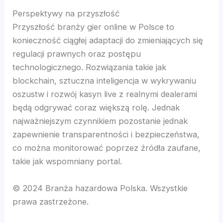
Perspektywy na przyszłość
Przyszłość branży gier online w Polsce to
konieczność ciągłej adaptacji do zmieniających się
regulacji prawnych oraz postępu
technologicznego. Rozwiązania takie jak
blockchain, sztuczna inteligencja w wykrywaniu
oszustw i rozwój kasyn live z realnymi dealerami
będą odgrywać coraz większą rolę. Jednak
najważniejszym czynnikiem pozostanie jednak
zapewnienie transparentności i bezpieczeństwa,
co można monitorować poprzez źródła zaufane,
takie jak wspomniany portal.
© 2024 Branża hazardowa Polska. Wszystkie
prawa zastrzeżone.