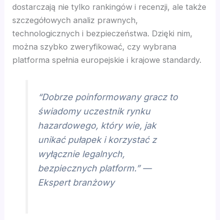
dostarczają nie tylko rankingów i recenzji, ale także
szczegółowych analiz prawnych,
technologicznych i bezpieczeństwa. Dzięki nim,
można szybko zweryfikować, czy wybrana
platforma spełnia europejskie i krajowe standardy.
“Dobrze poinformowany gracz to
świadomy uczestnik rynku
hazardowego, który wie, jak
unikać pułapek i korzystać z
wyłącznie legalnych,
bezpiecznych platform.” —
Ekspert branżowy