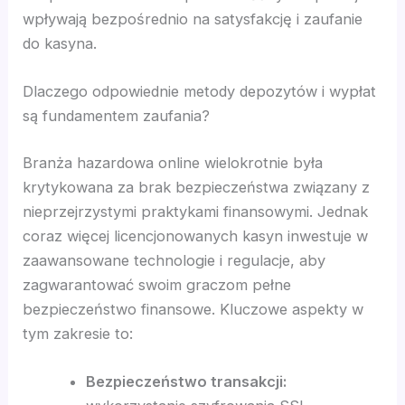
wpływają bezpośrednio na satysfakcję i zaufanie
do kasyna.
Dlaczego odpowiednie metody depozytów i wypłat
są fundamentem zaufania?
Branża hazardowa online wielokrotnie była
krytykowana za brak bezpieczeństwa związany z
nieprzejrzystymi praktykami finansowymi. Jednak
coraz więcej licencjonowanych kasyn inwestuje w
zaawansowane technologie i regulacje, aby
zagwarantować swoim graczom pełne
bezpieczeństwo finansowe. Kluczowe aspekty w
tym zakresie to:
Bezpieczeństwo transakcji: