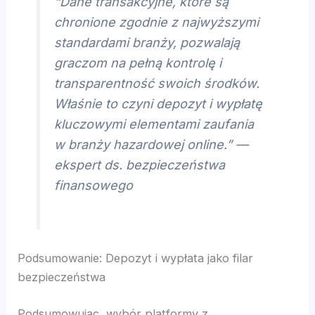
“Dane transakcyjne, które są
chronione zgodnie z najwyższymi
standardami branży, pozwalają
graczom na pełną kontrolę i
transparentność swoich środków.
Właśnie to czyni depozyt i wypłatę
kluczowymi elementami zaufania
w branży hazardowej online.” —
ekspert ds. bezpieczeństwa
finansowego
Podsumowanie: Depozyt i wypłata jako filar
bezpieczeństwa
Podsumowując, wybór platformy z