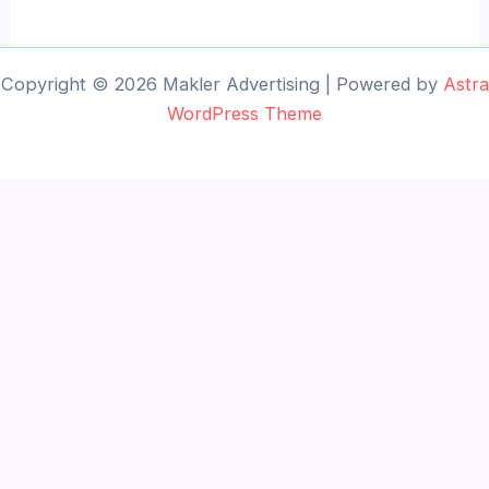
Copyright © 2026 Makler Advertising | Powered by
Astra
WordPress Theme