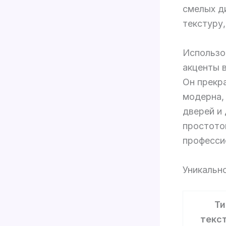
смелых д
текстуру,
Использо
акценты 
Он прекра
модерна,
дверей и
простото
професси
Уникальн
Ти
текс