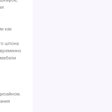
ая
и как
го шпона
овременно
 мебели
дизайном.
ания