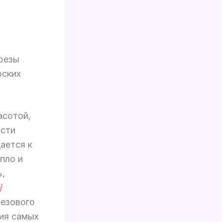
резы
рских
асотой,
ости
ается к
пло и
ь,
/
резового
ия самых