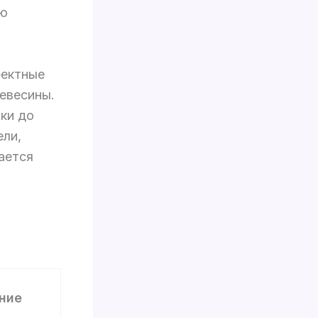
ою
фектные
евесины.
ики до
ели,
ается
ние