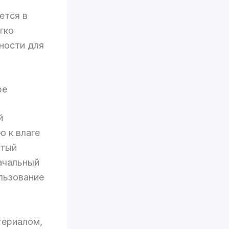
ется в
гко
ности для
ре
й
ю к влаге
ытый
ачальный
ользование
териалом,