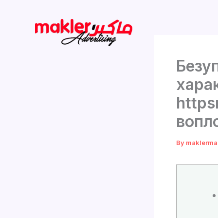
Skip
to
content
Безу
хара
https
вопл
By
maklerma