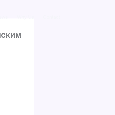
ews
Why Us
Contact
йским