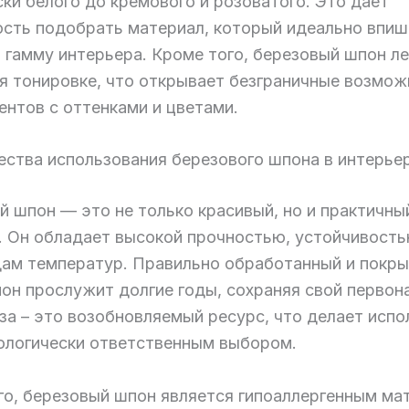
ки белого до кремового и розоватого. Это дает
сть подобрать материал, который идеально впиш
 гамму интерьера. Кроме того, березовый шпон ле
я тонировке, что открывает безграничные возмож
ентов с оттенками и цветами.
ства использования березового шпона в интерье
й шпон — это не только красивый, но и практичны
. Он обладает высокой прочностью, устойчивость
дам температур. Правильно обработанный и покр
пон прослужит долгие годы, сохраняя свой первон
за – это возобновляемый ресурс, что делает исп
ологически ответственным выбором.
го, березовый шпон является гипоаллергенным ма