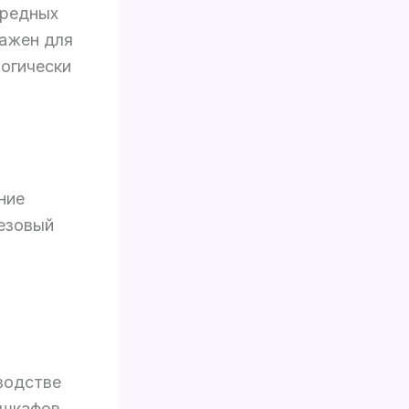
вредных
важен для
логически
ние
езовый
водстве
 шкафов,