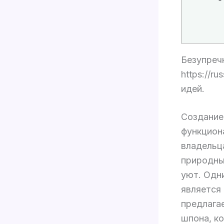
Безупреч
https://r
идей.
Создание
функцион
владельц
природны
уют. Одн
является
предлага
шпона, к