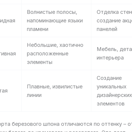
Волнистые полосы,
Отделка стен
идная
напоминающие языки
создание акц
пламени
панелей
Небольшие, хаотично
Мебель, дета
тивная
расположенные
интерьера
элементы
Создание
Плавные, извилистые
уникальных
тая
линии
дизайнерских
элементов
орта березового шпона отличаются по оттенку – о