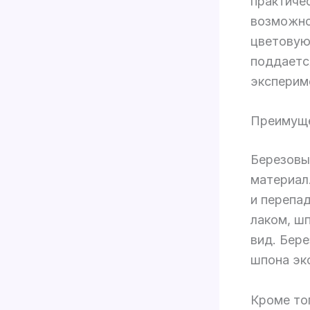
практичес
возможно
цветовую
поддаетс
эксперим
Преимуще
Березовы
материал
и перепа
лаком, ш
вид. Бере
шпона эк
Кроме то