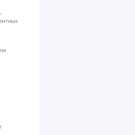
,
ентных
ли
т