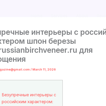
Home
Services
About
Revi
пречные интерьеры с росси
ктером шпон березы
russianbirchveneer.ru для
ощения
gazine@gmail.com
/
March 11, 2026
Безупречные интерьеры с
российским характером: