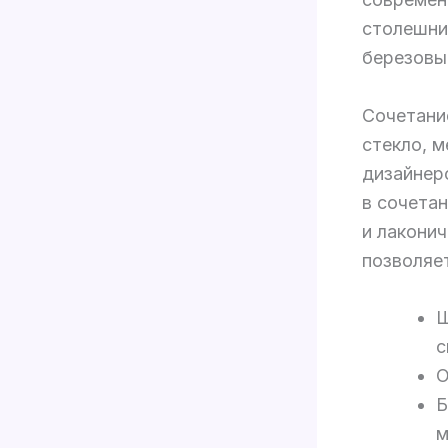
столешни
березовы
Сочетани
стекло, м
дизайнер
в сочета
и лакони
позволяе
Ш
с
О
Б
м