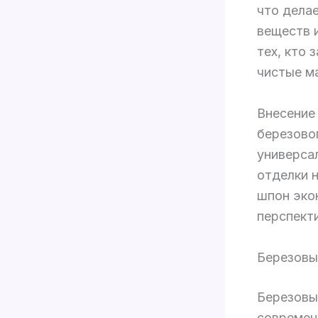
что дела
веществ 
тех, кто 
чистые м
Внесение
березово
универса
отделки 
шпон эко
перспект
Березовы
Березовы
современ