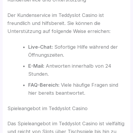
Der Kundenservice im Teddyslot Casino ist
freundlich und hilfsbereit. Sie können die
Unterstützung auf folgende Weise erreichen:
Live-Chat:
Sofortige Hilfe während der
Öffnungszeiten.
E-Mail:
Antworten innerhalb von 24
Stunden.
FAQ-Bereich:
Viele häufige Fragen sind
hier bereits beantwortet.
Spieleangebot im Teddyslot Casino
Das Spieleangebot im Teddyslot Casino ist vielfältig
und reicht von Slots über Tischspiele bis hin zu