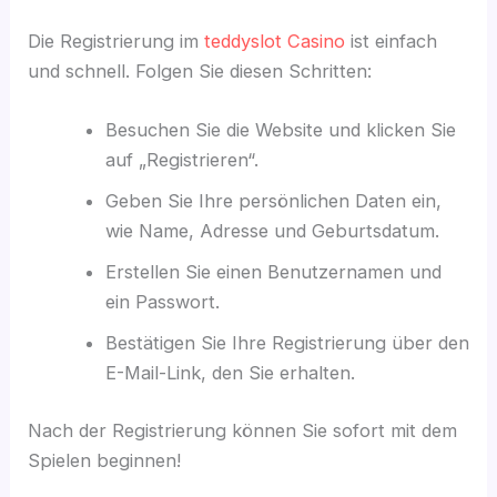
Die Registrierung im
teddyslot Casino
ist einfach
und schnell. Folgen Sie diesen Schritten:
Besuchen Sie die Website und klicken Sie
auf „Registrieren“.
Geben Sie Ihre persönlichen Daten ein,
wie Name, Adresse und Geburtsdatum.
Erstellen Sie einen Benutzernamen und
ein Passwort.
Bestätigen Sie Ihre Registrierung über den
E-Mail-Link, den Sie erhalten.
Nach der Registrierung können Sie sofort mit dem
Spielen beginnen!