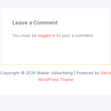
Leave a Comment
You must be
logged in
to post a comment.
Copyright © 2026 Makler Advertising | Powered by
Astra
WordPress Theme