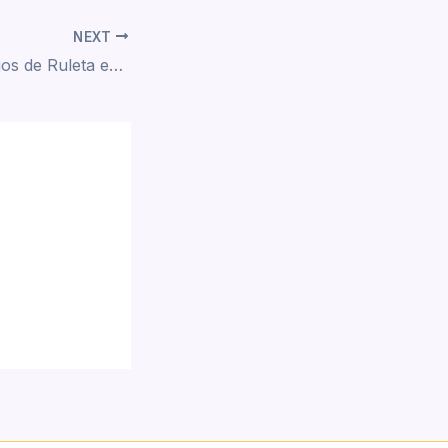
NEXT
Los Mejores Juegos de Ruleta en boombet casino