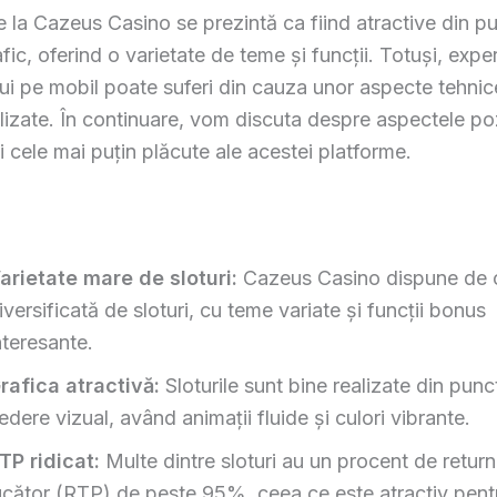
de la Cazeus Casino se prezintă ca fiind atractive din p
fic, oferind o varietate de teme și funcții. Totuși, expe
ului pe mobil poate suferi din cauza unor aspecte tehnic
lizate. În continuare, vom discuta despre aspectele poz
i cele mai puțin plăcute ale acestei platforme.
arietate mare de sloturi:
Cazeus Casino dispune de o
iversificată de sloturi, cu teme variate și funcții bonus
nteresante.
rafica atractivă:
Sloturile sunt bine realizate din punc
edere vizual, având animații fluide și culori vibrante.
TP ridicat:
Multe dintre sloturi au un procent de return
ucător (RTP) de peste 95%, ceea ce este atractiv pent