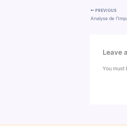
PREVIOUS
Leave 
You must