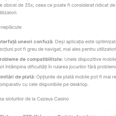
e obicei de 35x, ceea ce poate fi considerat ridicat de
tilizatori.
 neplăcute
nterfață uneori confuză:
Deși aplicația este optimizat
ecțiuni pot fi greu de navigat, mai ales pentru utilizatori
robleme de compatibilitate:
Unele dispozitive mobil
ot întâmpina dificultăți în rularea jocurilor fără problem
imitări de plată:
Opțiunile de plată mobile pot fi mai r
omparativ cu cele disponibile pe desktop.
 sloturilor de la Cazeus Casino