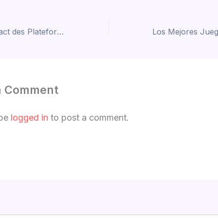
Analyse de l’Impact des Plateformes de Casino en Ligne sur le Marché Français
a Comment
 be
logged in
to post a comment.