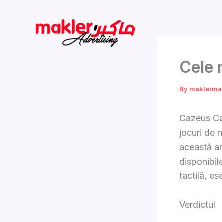
Skip
to
content
Cele 
By
maklerma
Cazeus Cas
jocuri de n
această an
disponibil
tactilă, es
Verdictul