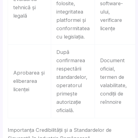
folosite,
software-
tehnică și
integritatea
ului,
legală
platformei și
verificare
conformitatea
licențe
cu legislația.
După
confirmarea
Document
respectării
oficial,
Aprobarea și
standardelor,
termen de
eliberarea
operatorul
valabilitate,
licenței
primește
condiții de
autorizație
reînnoire
oficială.
Importanța Credibilității și a Standardelor de