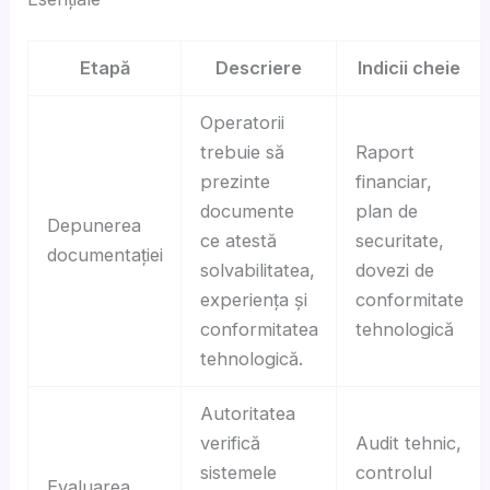
Etapă
Descriere
Indicii cheie
Operatorii
trebuie să
Raport
prezinte
financiar,
documente
plan de
Depunerea
ce atestă
securitate,
documentației
solvabilitatea,
dovezi de
experiența și
conformitate
conformitatea
tehnologică
tehnologică.
Autoritatea
verifică
Audit tehnic,
sistemele
controlul
Evaluarea