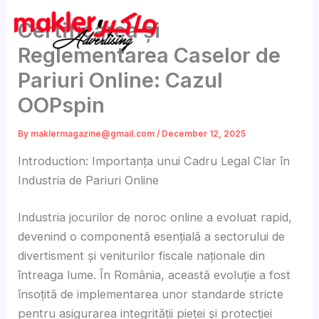
Skip
Certificarea și
to
content
Reglementarea Caselor de
Pariuri Online: Cazul
OOPspin
By
maklermagazine@gmail.com
/
December 12, 2025
Introduction: Importanța unui Cadru Legal Clar în
Industria de Pariuri Online
Industria jocurilor de noroc online a evoluat rapid,
devenind o componentă esențială a sectorului de
divertisment și veniturilor fiscale naționale din
întreaga lume. În România, această evoluție a fost
însoțită de implementarea unor standarde stricte
pentru asigurarea integrității pieței și protecției