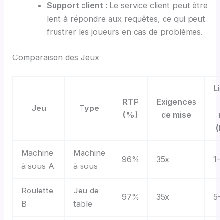
Support client :
Le service client peut être
lent à répondre aux requêtes, ce qui peut
frustrer les joueurs en cas de problèmes.
Comparaison des Jeux
L
RTP
Exigences
Jeu
Type
(%)
de mise
Machine
Machine
96%
35x
1
à sous A
à sous
Roulette
Jeu de
97%
35x
5
B
table