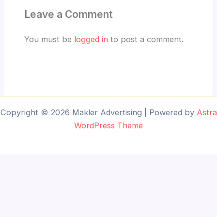
Leave a Comment
You must be
logged in
to post a comment.
Copyright © 2026 Makler Advertising | Powered by
Astra
WordPress Theme