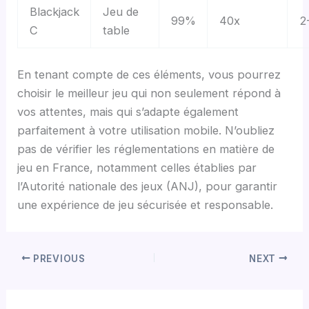
Blackjack
Jeu de
99%
40x
2
C
table
En tenant compte de ces éléments, vous pourrez
choisir le meilleur jeu qui non seulement répond à
vos attentes, mais qui s’adapte également
parfaitement à votre utilisation mobile. N’oubliez
pas de vérifier les réglementations en matière de
jeu en France, notamment celles établies par
l’Autorité nationale des jeux (ANJ), pour garantir
une expérience de jeu sécurisée et responsable.
PREVIOUS
NEXT