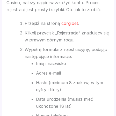
Casino, należy najpierw założyć konto. Proces
rejestracji jest prosty i szybki. Oto jak to zrobić:
Przejdź na stronę
corgibet
.
Kliknij przycisk „Rejestracja” znajdujący się
w prawym górnym rogu.
Wypełnij formularz rejestracyjny, podając
następujące informacje:
Imię i nazwisko
Adres e-mail
Hasło (minimum 8 znaków, w tym
cyfry i litery)
Data urodzenia (musisz mieć
ukończone 18 lat)
Numer telefonu