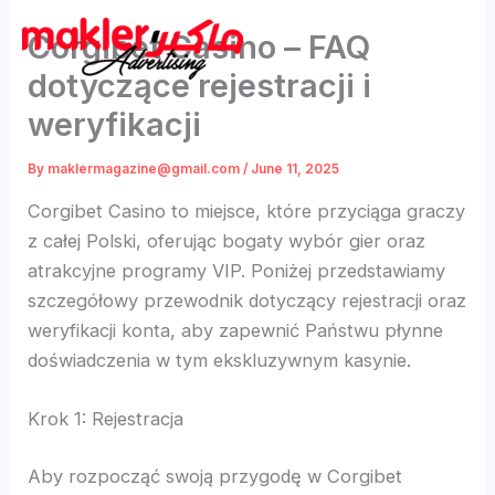
Skip
Corgibet Casino – FAQ
to
content
dotyczące rejestracji i
weryfikacji
By
maklermagazine@gmail.com
/
June 11, 2025
Corgibet Casino to miejsce, które przyciąga graczy
z całej Polski, oferując bogaty wybór gier oraz
atrakcyjne programy VIP. Poniżej przedstawiamy
szczegółowy przewodnik dotyczący rejestracji oraz
weryfikacji konta, aby zapewnić Państwu płynne
doświadczenia w tym ekskluzywnym kasynie.
Krok 1: Rejestracja
Aby rozpocząć swoją przygodę w Corgibet