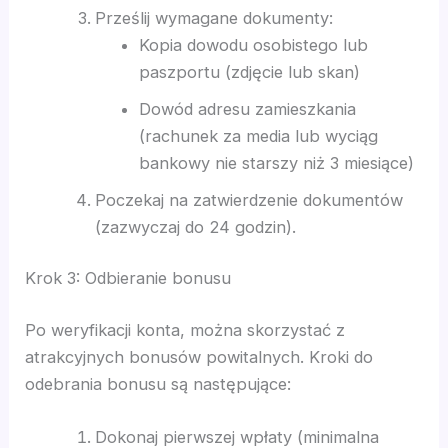
Prześlij wymagane dokumenty:
Kopia dowodu osobistego lub
paszportu (zdjęcie lub skan)
Dowód adresu zamieszkania
(rachunek za media lub wyciąg
bankowy nie starszy niż 3 miesiące)
Poczekaj na zatwierdzenie dokumentów
(zazwyczaj do 24 godzin).
Krok 3: Odbieranie bonusu
Po weryfikacji konta, można skorzystać z
atrakcyjnych bonusów powitalnych. Kroki do
odebrania bonusu są następujące:
Dokonaj pierwszej wpłaty (minimalna