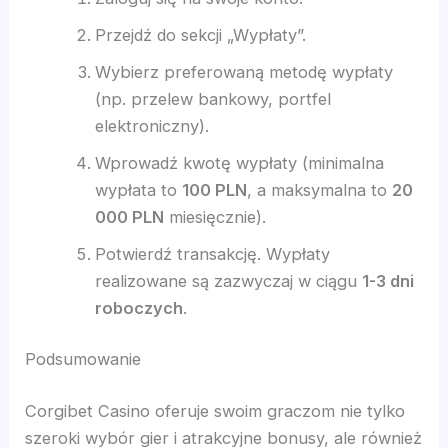
Przejdź do sekcji „Wypłaty”.
Wybierz preferowaną metodę wypłaty
(np. przelew bankowy, portfel
elektroniczny).
Wprowadź kwotę wypłaty (minimalna
wypłata to
100 PLN
, a maksymalna to
20
000 PLN
miesięcznie).
Potwierdź transakcję. Wypłaty
realizowane są zazwyczaj w ciągu
1-3 dni
roboczych
.
Podsumowanie
Corgibet Casino oferuje swoim graczom nie tylko
szeroki wybór gier i atrakcyjne bonusy, ale również