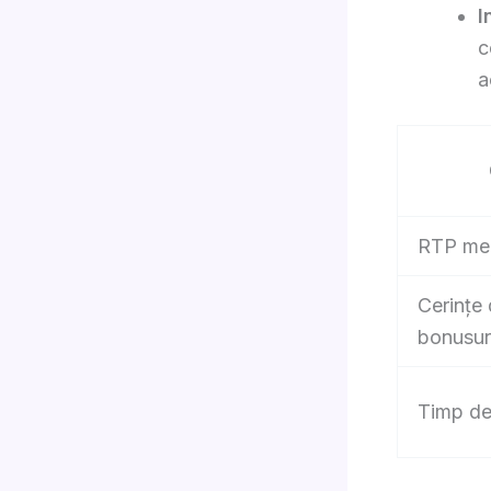
I
c
a
RTP me
Cerințe 
bonusur
Timp de