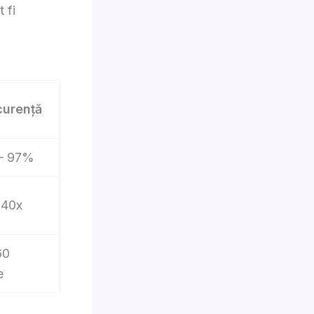
 fi
urență
– 97%
 40x
60
e