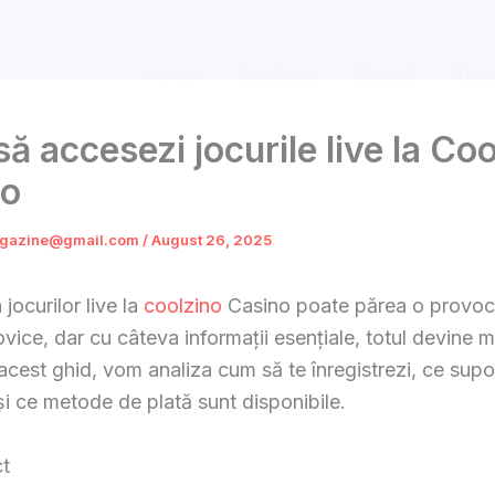
Home
Services
About
Revi
ă accesezi jocurile live la Co
no
gazine@gmail.com
/
August 26, 2025
jocurilor live la
coolzino
Casino poate părea o provoc
novice, dar cu câteva informații esențiale, totul devine m
 acest ghid, vom analiza cum să te înregistrezi, ce supo
și ce metode de plată sunt disponibile.
ct