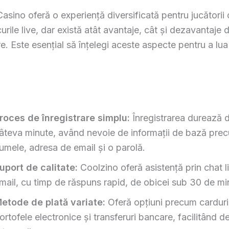
asino oferă o experiență diversificată pentru jucătorii 
urile live, dar există atât avantaje, cât și dezavantaje d
e. Este esențial să înțelegi aceste aspecte pentru a lua
roces de înregistrare simplu:
Înregistrarea durează 
âteva minute, având nevoie de informații de bază pre
umele, adresa de email și o parolă.
uport de calitate:
Coolzino oferă asistență prin chat li
mail, cu timp de răspuns rapid, de obicei sub 30 de mi
etode de plată variate:
Oferă opțiuni precum carduri 
ortofele electronice și transferuri bancare, facilitând d