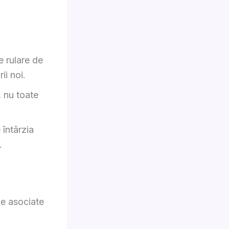
 rulare de
ii noi.
, nu toate
 întârzia
.
le asociate