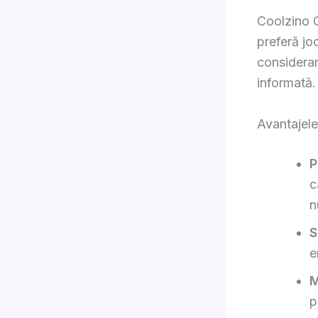
Coolzino C
preferă joc
considerar
informată.
Avantajele
P
c
n
S
e
M
p