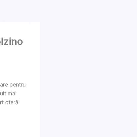
ews
Why Us
Contact
olzino
are pentru
ult mai
rt oferă