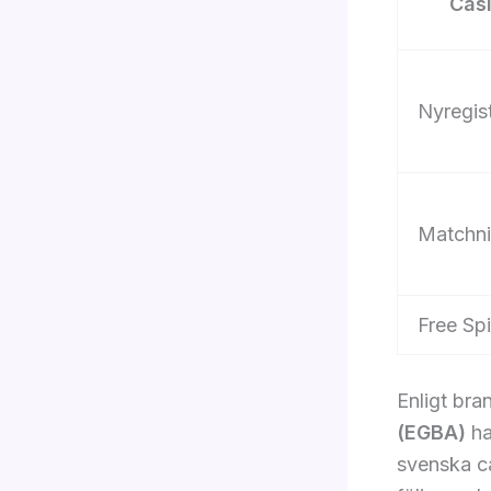
Cas
Nyregist
Matchn
Free Sp
Enligt bra
(EGBA)
ha
svenska ca