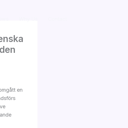
ews
Why Us
Contact
enska
iden
nomgått en
adsförs
ive
gande