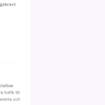
gskrav)
iation
trafik till
parenta och