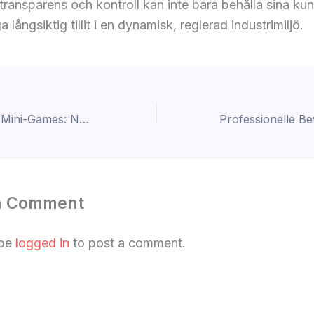
r transparens och kontroll kan inte bara behålla sina ku
långsiktig tillit i en dynamisk, reglerad industrimiljö.
Browserbasierte Mini-Games: Neue Horizonte in der Welt der digitalen Unterhaltung
a Comment
 be
logged in
to post a comment.