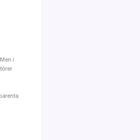
 Men i
törer
parenta