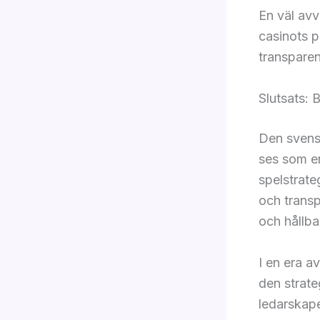
En väl avv
casinots 
transparen
Slutsats: 
Den svensk
ses som en
spelstrate
och transp
och hållba
I en era a
den strat
ledarskap