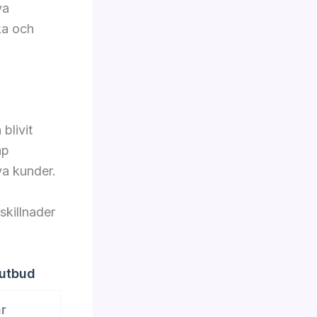
va
ka och
blivit
ap
ya kunder.
killnader
sutbud
år