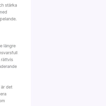
ch stärka
 med
spelande.
e längre
svarsfull
rättvis
luderande
 är det
iera
som