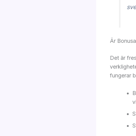
sve
Är Bonusar
Det är fre
verklighet
fungerar b
B
v
S
S