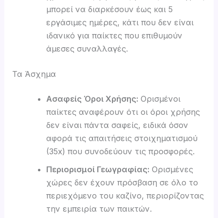
μπορεί να διαρκέσουν έως και 5
εργάσιμες ημέρες, κάτι που δεν είναι
ιδανικό για παίκτες που επιθυμούν
άμεσες συναλλαγές.
Τα Άσχημα
Ασαφείς Όροι Χρήσης:
Ορισμένοι
παίκτες αναφέρουν ότι οι όροι χρήσης
δεν είναι πάντα σαφείς, ειδικά όσον
αφορά τις απαιτήσεις στοιχηματισμού
(35x) που συνοδεύουν τις προσφορές.
Περιορισμοί Γεωγραφίας:
Ορισμένες
χώρες δεν έχουν πρόσβαση σε όλο το
περιεχόμενο του καζίνο, περιορίζοντας
την εμπειρία των παικτών.