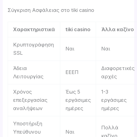
Σύγκριση Ασφάλειας στο tiki casino
Χαρακτηριστικά
tiki casino
Άλλα καζίνο
Κρυπτογράφηση
Ναι
Ναι
SSL
Άδεια
Διαφορετικές
ΕΕΕΠ
Λειτουργίας
αρχές
Χρόνος
Έως 5
1-3
επεξεργασίας
εργάσιμες
εργάσιμες
αναλήψεων
ημέρες
ημέρες
Υποστήριξη
Πολλά
Υπεύθυνου
Ναι
καζίνο