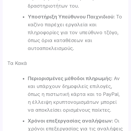
δραστηριοτήτων του.
Υποστήριξη Υπεύθυνου Παιχνιδιού:
Το
καζίνο παρέχει εργαλεία και
πληροφορίες για τον υπεύθυνο τζόγο,
όπως όρια καταθέσεων και
αυτοαποκλεισμούς.
Τα Κακά
Περιορισμένες μέθοδοι πληρωμής:
Αν
και υπάρχουν δημοφιλείς επιλογές,
όπως η πιστωτική κάρτα και το PayPal,
η έλλειψη κρυπτονομισμάτων μπορεί
να αποκλείσει ορισμένους παίκτες.
Χρόνοι επεξεργασίας αναλήψεων:
Οι
χρόνοι επεξεργασίας για τις αναλήψεις