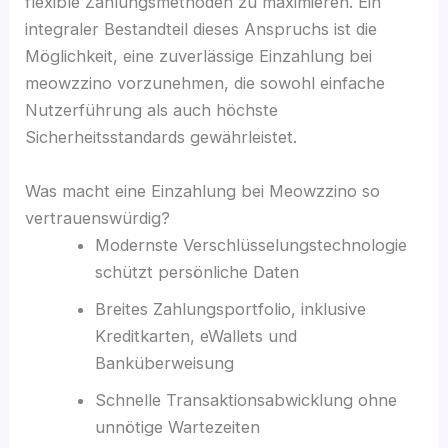
flexible Zahlungsmethoden zu maximieren. Ein
integraler Bestandteil dieses Anspruchs ist die
Möglichkeit, eine zuverlässige Einzahlung bei
meowzzino vorzunehmen, die sowohl einfache
Nutzerführung als auch höchste
Sicherheitsstandards gewährleistet.
Was macht eine Einzahlung bei Meowzzino so
vertrauenswürdig?
Modernste Verschlüsselungstechnologie
schützt persönliche Daten
Breites Zahlungsportfolio, inklusive
Kreditkarten, eWallets und
Banküberweisung
Schnelle Transaktionsabwicklung ohne
unnötige Wartezeiten