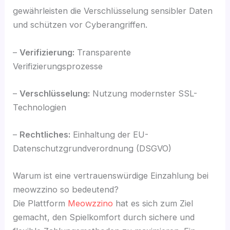
gewährleisten die Verschlüsselung sensibler Daten
und schützen vor Cyberangriffen.
–
Verifizierung:
Transparente
Verifizierungsprozesse
–
Verschlüsselung:
Nutzung modernster SSL-
Technologien
–
Rechtliches:
Einhaltung der EU-
Datenschutzgrundverordnung (DSGVO)
Warum ist eine vertrauenswürdige Einzahlung bei
meowzzino so bedeutend?
Die Plattform
Meowzzino
hat es sich zum Ziel
gemacht, den Spielkomfort durch sichere und