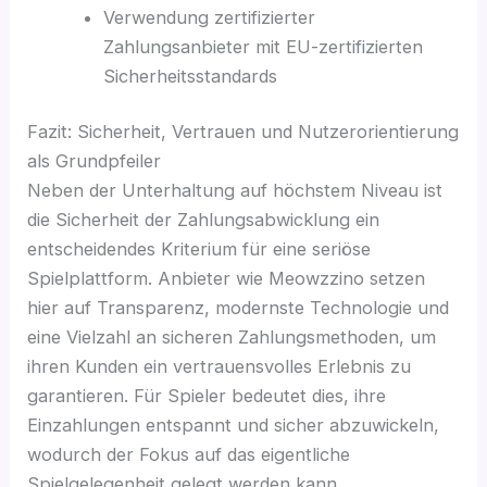
Verwendung zertifizierter
Zahlungsanbieter mit EU-zertifizierten
Sicherheitsstandards
Fazit: Sicherheit, Vertrauen und Nutzerorientierung
als Grundpfeiler
Neben der Unterhaltung auf höchstem Niveau ist
die Sicherheit der Zahlungsabwicklung ein
entscheidendes Kriterium für eine seriöse
Spielplattform. Anbieter wie Meowzzino setzen
hier auf Transparenz, modernste Technologie und
eine Vielzahl an sicheren Zahlungsmethoden, um
ihren Kunden ein vertrauensvolles Erlebnis zu
garantieren. Für Spieler bedeutet dies, ihre
Einzahlungen entspannt und sicher abzuwickeln,
wodurch der Fokus auf das eigentliche
Spielgelegenheit gelegt werden kann.