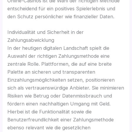
Online-Casinos ist die Wahl der richtigen Methode
entscheidend für ein positives Spielerlebnis und
den Schutz persönlicher wie finanzieller Daten.
Individualität und Sicherheit in der
Zahlungsabwicklung
In der heutigen digitalen Landschaft spielt die
Auswahl der richtigen Zahlungsmethode eine
zentrale Rolle. Plattformen, die auf eine breite
Palette an sicheren und transparenten
Einzahlungsmöglichkeiten setzen, positionieren
sich als vertrauenswürdige Anbieter. Sie minimieren
Risiken wie Betrug oder Datenmissbrauch und
fördern einen nachhaltigen Umgang mit Geld.
Hierbei ist die Funktionalität sowie die
Benutzerfreundlichkeit einer Zahlungsmethode
ebenso relevant wie die gesetzlichen