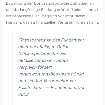
Bewertung der Bonusangebote die Zufriedenheit
und die langfristige Bindung erhöht. Zudem schützt
ein professioneller Vergleich vor impulsivem
Handeln, das zu finanziellen Verlusten führen kann.
“Transparenz ist das Fundament
einer nachhaltigen Online-
Glücksspielbranche. Ein
detaillierter
casino bonus
vergleich
fördert
verantwortungsbewusstes Spiel
und schützt Verbraucher vor
Fallstricken.” — Branchenanalyst
2023