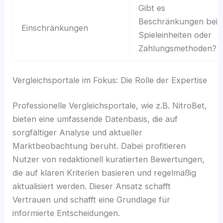
Gibt es
Beschränkungen bei
Einschränkungen
Spieleinheiten oder
Zahlungsmethoden?
Vergleichsportale im Fokus: Die Rolle der Expertise
Professionelle Vergleichsportale, wie z.B. NitroBet,
bieten eine umfassende Datenbasis, die auf
sorgfältiger Analyse und aktueller
Marktbeobachtung beruht. Dabei profitieren
Nutzer von redaktionell kuratierten Bewertungen,
die auf klaren Kriterien basieren und regelmäßig
aktualisiert werden. Dieser Ansatz schafft
Vertrauen und schafft eine Grundlage für
informierte Entscheidungen.