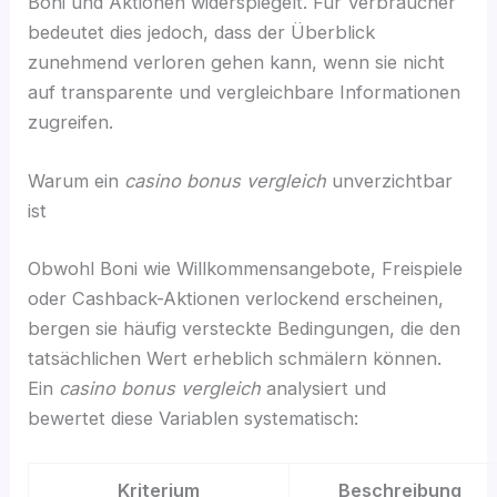
Boni und Aktionen widerspiegelt. Für Verbraucher
bedeutet dies jedoch, dass der Überblick
zunehmend verloren gehen kann, wenn sie nicht
auf transparente und vergleichbare Informationen
zugreifen.
Warum ein
casino bonus vergleich
unverzichtbar
ist
Obwohl Boni wie Willkommensangebote, Freispiele
oder Cashback-Aktionen verlockend erscheinen,
bergen sie häufig versteckte Bedingungen, die den
tatsächlichen Wert erheblich schmälern können.
Ein
casino bonus vergleich
analysiert und
bewertet diese Variablen systematisch:
Kriterium
Beschreibung