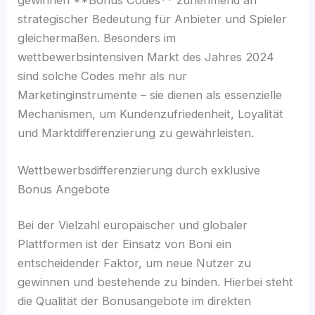
strategischer Bedeutung für Anbieter und Spieler
gleichermaßen. Besonders im
wettbewerbsintensiven Markt des Jahres 2024
sind solche Codes mehr als nur
Marketinginstrumente – sie dienen als essenzielle
Mechanismen, um Kundenzufriedenheit, Loyalität
und Marktdifferenzierung zu gewährleisten.
Wettbewerbsdifferenzierung durch exklusive
Bonus Angebote
Bei der Vielzahl europäischer und globaler
Plattformen ist der Einsatz von Boni ein
entscheidender Faktor, um neue Nutzer zu
gewinnen und bestehende zu binden. Hierbei steht
die Qualität der Bonusangebote im direkten