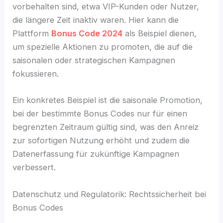
vorbehalten sind, etwa VIP-Kunden oder Nutzer,
die längere Zeit inaktiv waren. Hier kann die
Plattform
Bonus Code 2024
als Beispiel dienen,
um spezielle Aktionen zu promoten, die auf die
saisonalen oder strategischen Kampagnen
fokussieren.
Ein konkretes Beispiel ist die saisonale Promotion,
bei der bestimmte Bonus Codes nur für einen
begrenzten Zeitraum gültig sind, was den Anreiz
zur sofortigen Nutzung erhöht und zudem die
Datenerfassung für zukünftige Kampagnen
verbessert.
Datenschutz und Regulatorik: Rechtssicherheit bei
Bonus Codes