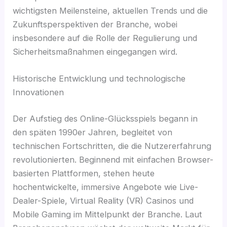
wichtigsten Meilensteine, aktuellen Trends und die
Zukunftsperspektiven der Branche, wobei
insbesondere auf die Rolle der Regulierung und
Sicherheitsmaßnahmen eingegangen wird.
Historische Entwicklung und technologische
Innovationen
Der Aufstieg des Online-Glücksspiels begann in
den späten 1990er Jahren, begleitet von
technischen Fortschritten, die die Nutzererfahrung
revolutionierten. Beginnend mit einfachen Browser-
basierten Plattformen, stehen heute
hochentwickelte, immersive Angebote wie Live-
Dealer-Spiele, Virtual Reality (VR) Casinos und
Mobile Gaming im Mittelpunkt der Branche. Laut