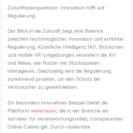
Zukunftsperspektiven: Innovation trifft auf
Regulierung
Der Blick in die Zukunft zeigt eine Balance
zwischen technologischer Innovation und erhöhter
Regulierung. Künstliche Intelligenz (KI), Blockchain
und mobile VR-Umgebungen verändern die Art
und Weise, wie Nutzer mit Glücksspielen
interagieren. Gleichzeitig wird die Regulierung
zunehmend proaktiv, um den Schutz der
Verbraucher zu gewährleisten.
Ein besonders innovatives Beispiel bietet die
Plattform
weiterlesen
, die in der Branche als
Vorreiter für verantwortungsvolles, transparentes
Online-Casino gilt. Durch modernste