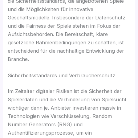
die Sicherheitsstandards, die angebotenen Spiele
und die Möglichkeiten für innovative
Geschäftsmodelle. Insbesondere der Datenschutz
und die Fairness der Spiele stehen im Fokus der
Aufsichtsbehörden. Die Bereitschaft, klare
gesetzliche Rahmenbedingungen zu schaffen, ist
entscheidend für die nachhaltige Entwicklung der
Branche.
Sicherheitsstandards und Verbraucherschutz
Im Zeitalter digitaler Risiken ist die Sicherheit der
Spielerdaten und die Verhinderung von Spielsucht
wichtiger denn je. Anbieter investieren massiv in
Technologien wie Verschlüsselung, Random
Number Generators (RNG) und
Authentifizierungsprozesse, um ein