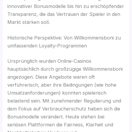
innovativer Bonusmodelle bis hin zu erschöpfender
Transparenz, die das Vertrauen der Spieler in den
Markt stärken soll.
Historische Perspektive: Von Willkommensboni zu
umfassenden Loyalty-Programmen
Ursprünglich wurden Online-Casinos
hauptsächlich durch großzügige Willkommensboni
angezogen. Diese Angebote waren oft
verführerisch, aber ihre Bedingungen (wie hohe
Umsatzanforderungen) konnten spielerisch
belastend sein. Mit zunehmender Regulierung und
dem Fokus auf Verbraucherschutz haben sich die
Bonusmodelle verändert. Heute stehen bei
seriösen Plattformen die Fairness, Klarheit und