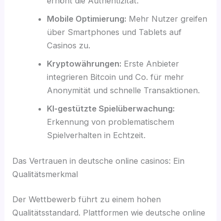
erhöht die Authentizität.
Mobile Optimierung:
Mehr Nutzer greifen
über Smartphones und Tablets auf
Casinos zu.
Kryptowährungen:
Erste Anbieter
integrieren Bitcoin und Co. für mehr
Anonymität und schnelle Transaktionen.
KI-gestützte Spielüberwachung:
Erkennung von problematischem
Spielverhalten in Echtzeit.
Das Vertrauen in deutsche online casinos: Ein
Qualitätsmerkmal
Der Wettbewerb führt zu einem hohen
Qualitätsstandard. Plattformen wie deutsche online