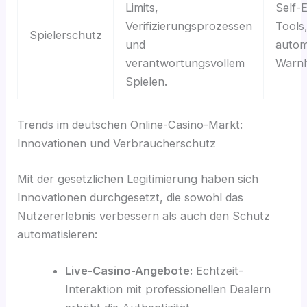
Limits,
Self-
Verifizierungsprozessen
Tools
Spielerschutz
und
autom
verantwortungsvollem
Warnh
Spielen.
Trends im deutschen Online-Casino-Markt:
Innovationen und Verbraucherschutz
Mit der gesetzlichen Legitimierung haben sich
Innovationen durchgesetzt, die sowohl das
Nutzererlebnis verbessern als auch den Schutz
automatisieren:
Live-Casino-Angebote:
Echtzeit-
Interaktion mit professionellen Dealern