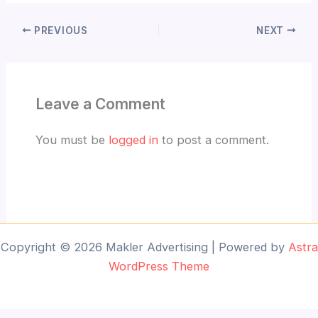
PREVIOUS
NEXT
Leave a Comment
You must be
logged in
to post a comment.
Copyright © 2026 Makler Advertising | Powered by
Astra
WordPress Theme