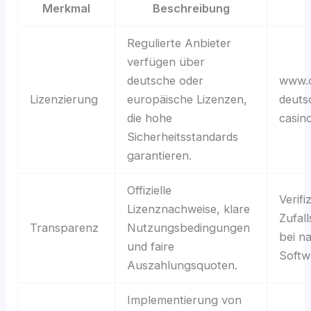
Merkmal
Beschreibung
Regulierte Anbieter
verfügen über
deutsche oder
www.
Lizenzierung
europäische Lizenzen,
deuts
die hohe
casin
Sicherheitsstandards
garantieren.
Offizielle
Verifi
Lizenznachweise, klare
Zufal
Transparenz
Nutzungsbedingungen
bei n
und faire
Softw
Auszahlungsquoten.
Implementierung von