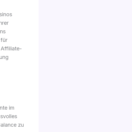
asinos
hrer
ens
für
Affiliate-
zung
nte im
svolles
Balance zu