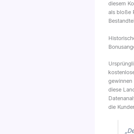
diesem Ko
als bloße 
Bestandte
Historisch
Bonusang
Ursprüngli
kostenlos
gewinnen u
diese Land
Datenanal
die Kunden
„De