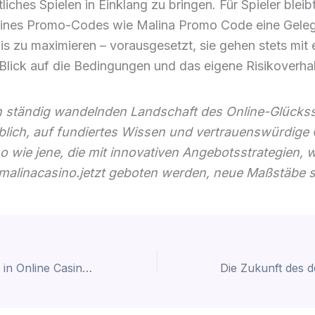
liches Spielen in Einklang zu bringen. Für Spieler bleib
ines Promo-Codes wie Malina Promo Code eine Geleg
is zu maximieren – vorausgesetzt, sie gehen stets mit
 Blick auf die Bedingungen und das eigene Risikoverhal
ch ständig wandelnden Landschaft des Online-Glückssp
lich, auf fundiertes Wissen und vertrauenswürdige 
o wie jene, die mit innovativen Angebotsstrategien, w
malinacasino.jetzt geboten werden, neue Maßstäbe s
Emerging Trends in Online Casino Payment Solutions: Ensuring Security and User Trust