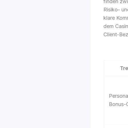
finden zw
Risiko- un
klare Kom
dem Casino
Client-Bez
Tr
Personal
Bonus-O