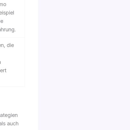
omo
ispiel
ve
hrung.
n, die
n
ert
rategien
als auch