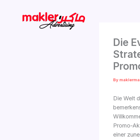
Skip
to
content
Die E
Strat
Prom
By
maklerma
Die Welt d
bemerkens
Willkomme
Promo-Akt
einer zune