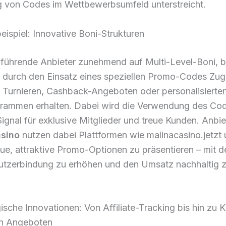
 von Codes im Wettbewerbsumfeld unterstreicht.
ispiel: Innovative Boni-Strukturen
 führende Anbieter zunehmend auf Multi-Level-Boni, b
r durch den Einsatz eines speziellen Promo-Codes Zu
n Turnieren, Cashback-Angeboten oder personalisierte
rammen erhalten. Dabei wird die Verwendung des Cod
ignal für exklusive Mitglieder und treue Kunden. Anbie
asino
nutzen dabei Plattformen wie malinacasino.jetzt
ue, attraktive Promo-Optionen zu präsentieren – mit d
 Nutzerbindung zu erhöhen und den Umsatz nachhaltig 
sche Innovationen: Von Affiliate-Tracking bis hin zu K
en Angeboten