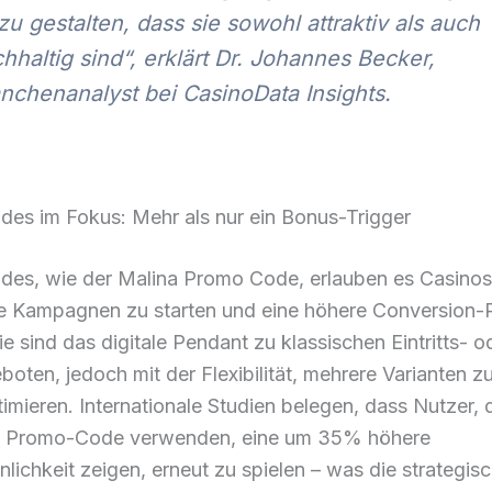
zu gestalten, dass sie sowohl attraktiv als auch
hhaltig sind“, erklärt Dr. Johannes Becker,
nchenanalyst bei CasinoData Insights.
es im Fokus: Mehr als nur ein Bonus-Trigger
es, wie der Malina Promo Code, erlauben es Casinos
lle Kampagnen zu starten und eine höhere Conversion-
Sie sind das digitale Pendant zu klassischen Eintritts- o
oten, jedoch mit der Flexibilität, mehrere Varianten z
imieren. Internationale Studien belegen, dass Nutzer, 
n Promo-Code verwenden, eine um 35% höhere
lichkeit zeigen, erneut zu spielen – was die strategis