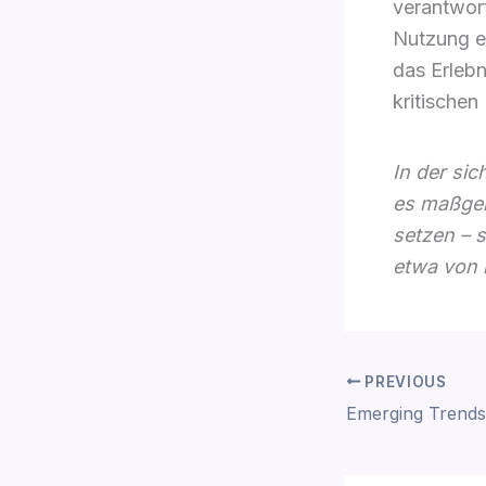
verantwort
Nutzung e
das Erlebn
kritischen
In der si
es maßgeb
setzen – s
etwa von 
PREVIOUS