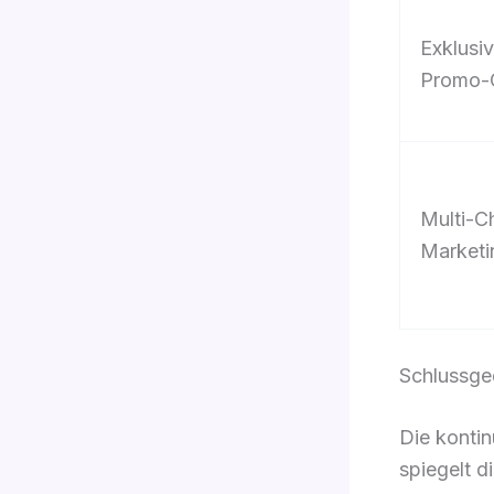
Exklusi
Promo-
Multi-C
Marketi
Schlussg
Die konti
spiegelt 