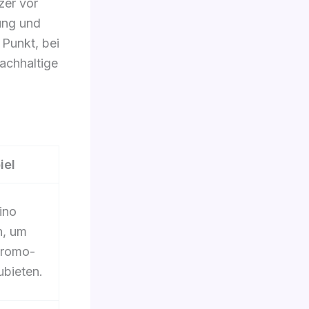
zer vor
tung und
Punkt, bei
achhaltige
iel
ino
n, um
Promo-
bieten.