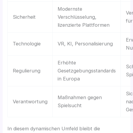
Modernste
Ve
Sicherheit
Verschlüsselung,
fü
lizenzierte Plattformen
Erw
Technologie
VR, KI, Personalisierung
Nu
Erhöhte
Sc
Regulierung
Gesetzgebungsstandards
Spi
in Europa
Si
Maßnahmen gegen
Verantwortung
na
Spielsucht
Ge
In diesem dynamischen Umfeld bleibt die