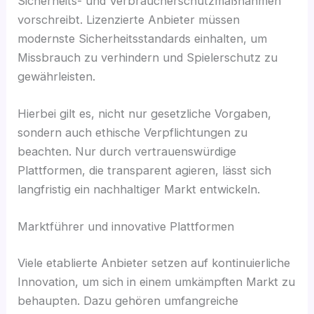
Sicherheits- und Verbraucherschutzmaßnahmen
vorschreibt. Lizenzierte Anbieter müssen
modernste Sicherheitsstandards einhalten, um
Missbrauch zu verhindern und Spielerschutz zu
gewährleisten.
Hierbei gilt es, nicht nur gesetzliche Vorgaben,
sondern auch ethische Verpflichtungen zu
beachten. Nur durch vertrauenswürdige
Plattformen, die transparent agieren, lässt sich
langfristig ein nachhaltiger Markt entwickeln.
Marktführer und innovative Plattformen
Viele etablierte Anbieter setzen auf kontinuierliche
Innovation, um sich in einem umkämpften Markt zu
behaupten. Dazu gehören umfangreiche