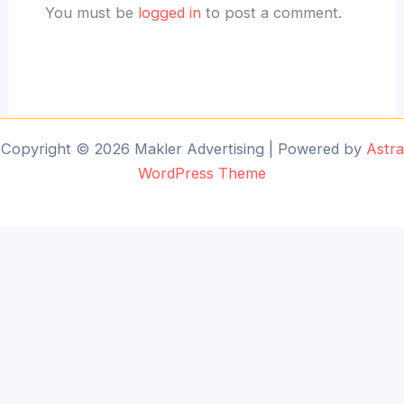
You must be
logged in
to post a comment.
Copyright © 2026 Makler Advertising | Powered by
Astra
WordPress Theme