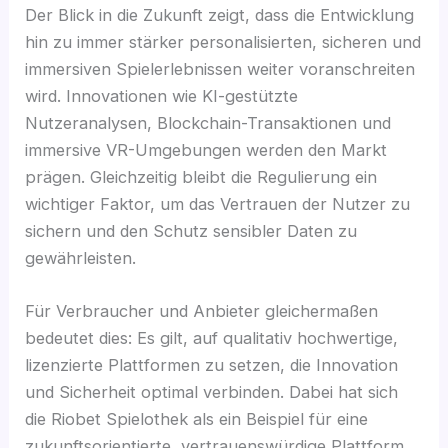
Der Blick in die Zukunft zeigt, dass die Entwicklung
hin zu immer stärker personalisierten, sicheren und
immersiven Spielerlebnissen weiter voranschreiten
wird. Innovationen wie KI-gestützte
Nutzeranalysen, Blockchain-Transaktionen und
immersive VR-Umgebungen werden den Markt
prägen. Gleichzeitig bleibt die Regulierung ein
wichtiger Faktor, um das Vertrauen der Nutzer zu
sichern und den Schutz sensibler Daten zu
gewährleisten.
Für Verbraucher und Anbieter gleichermaßen
bedeutet dies: Es gilt, auf qualitativ hochwertige,
lizenzierte Plattformen zu setzen, die Innovation
und Sicherheit optimal verbinden. Dabei hat sich
die Riobet Spielothek als ein Beispiel für eine
zukunftsorientierte, vertrauenswürdige Plattform