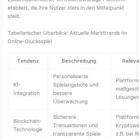
etabliert, die ihre Nutzer stets in den Mittelpunkt
stellt.
Tabellarischer Überblick: Aktuelle Markttrends im
Online-Glücksspiel
Tendenz
Beschreibung
Releva
Personalisierte
Plattforme
KI-
Spielangebote und
maßgesch
Integration
bessere
Lösungen
Überwachung
Sicherere
Plattform
Blockchain-
Transaktionen und
Kryptowä
Technologie
transparente Spiele
z.B. bei 