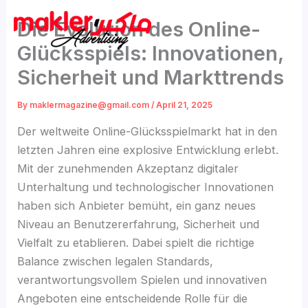
Skip
Die Evolution des Online-
to
content
Glücksspiels: Innovationen,
Sicherheit und Markttrends
By
maklermagazine@gmail.com
/
April 21, 2025
Der weltweite Online-Glücksspielmarkt hat in den
letzten Jahren eine explosive Entwicklung erlebt.
Mit der zunehmenden Akzeptanz digitaler
Unterhaltung und technologischer Innovationen
haben sich Anbieter bemüht, ein ganz neues
Niveau an Benutzererfahrung, Sicherheit und
Vielfalt zu etablieren. Dabei spielt die richtige
Balance zwischen legalen Standards,
verantwortungsvollem Spielen und innovativen
Angeboten eine entscheidende Rolle für die