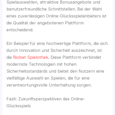
Spielauswahlen, attraktive Bonusangebote und
benutzerfreundliche Schnittstellen. Bei der Wahl
eines zuverlässigen Online-Glücksspielanbieters ist
die Qualität der angebotenen Plattform
entscheidend.
Ein Beispiel für eine hochwertige Plattform, die sich
durch Innovation und Sicherheit auszeichnet, ist
die
Riobet Spielothek
. Diese Plattform verbindet
modernste Technologien mit hohen
Sicherheitsstandards und bietet den Nutzern eine
vielfältige Auswahl an Spielen, die für eine
verantwortungsvolle Unterhaltung sorgen.
Fazit: Zukunftsperspektiven des Online-
Glücksspiels