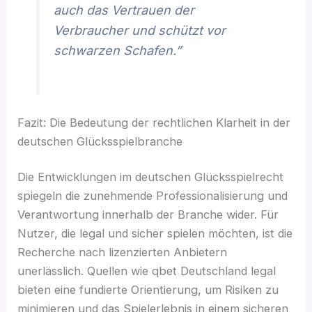
auch das Vertrauen der
Verbraucher und schützt vor
schwarzen Schafen.”
Fazit: Die Bedeutung der rechtlichen Klarheit in der
deutschen Glücksspielbranche
Die Entwicklungen im deutschen Glücksspielrecht
spiegeln die zunehmende Professionalisierung und
Verantwortung innerhalb der Branche wider. Für
Nutzer, die legal und sicher spielen möchten, ist die
Recherche nach lizenzierten Anbietern
unerlässlich. Quellen wie qbet Deutschland legal
bieten eine fundierte Orientierung, um Risiken zu
minimieren und das Spielerlebnis in einem sicheren