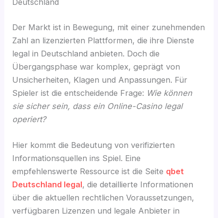
Deutschland
Der Markt ist in Bewegung, mit einer zunehmenden
Zahl an lizenzierten Plattformen, die ihre Dienste
legal in Deutschland anbieten. Doch die
Übergangsphase war komplex, geprägt von
Unsicherheiten, Klagen und Anpassungen. Für
Spieler ist die entscheidende Frage:
Wie können
sie sicher sein, dass ein Online-Casino legal
operiert?
Hier kommt die Bedeutung von verifizierten
Informationsquellen ins Spiel. Eine
empfehlenswerte Ressource ist die Seite
qbet
Deutschland legal
, die detaillierte Informationen
über die aktuellen rechtlichen Voraussetzungen,
verfügbaren Lizenzen und legale Anbieter in