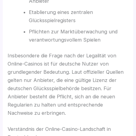
Anbieter
Etablierung eines zentralen
Glücksspielregisters
Pflichten zur Marktüberwachung und
verantwortungsvollem Spielen
Insbesondere die Frage nach der Legalität von
Online-Casinos ist für deutsche Nutzer von
grundlegender Bedeutung. Laut offizieller Quellen
gelten nur Anbieter, die eine gültige Lizenz der
deutschen Glücksspielbehörde besitzen. Für
Anbieter besteht die Pflicht, sich an die neuen
Regularien zu halten und entsprechende
Nachweise zu erbringen.
Verständnis der Online-Casino-Landschaft in