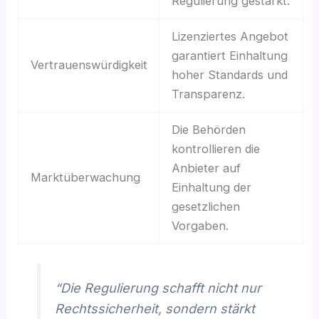
Regulierung gestärkt.
Lizenziertes Angebot
garantiert Einhaltung
Vertrauenswürdigkeit
hoher Standards und
Transparenz.
Die Behörden
kontrollieren die
Anbieter auf
Marktüberwachung
Einhaltung der
gesetzlichen
Vorgaben.
“Die Regulierung schafft nicht nur
Rechtssicherheit, sondern stärkt