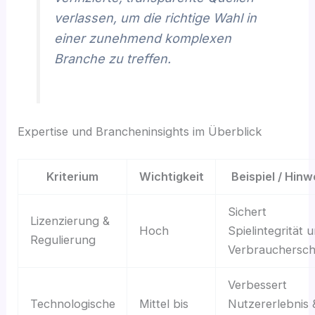
verlassen, um die richtige Wahl in
einer zunehmend komplexen
Branche zu treffen.
Expertise und Brancheninsights im Überblick
Kriterium
Wichtigkeit
Beispiel / Hinw
Sichert
Lizenzierung &
Hoch
Spielintegrität 
Regulierung
Verbrauchersch
Verbessert
Technologische
Mittel bis
Nutzererlebnis 