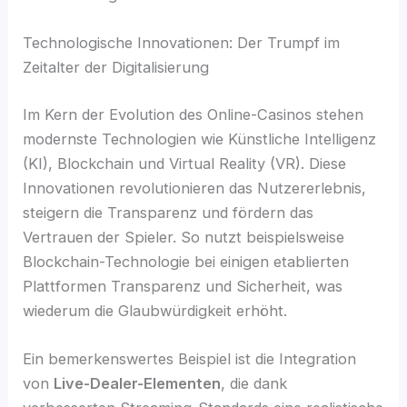
Technologische Innovationen: Der Trumpf im
Zeitalter der Digitalisierung
Im Kern der Evolution des Online-Casinos stehen
modernste Technologien wie Künstliche Intelligenz
(KI), Blockchain und Virtual Reality (VR). Diese
Innovationen revolutionieren das Nutzererlebnis,
steigern die Transparenz und fördern das
Vertrauen der Spieler. So nutzt beispielsweise
Blockchain-Technologie bei einigen etablierten
Plattformen Transparenz und Sicherheit, was
wiederum die Glaubwürdigkeit erhöht.
Ein bemerkenswertes Beispiel ist die Integration
von
Live-Dealer-Elementen
, die dank