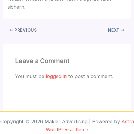
sichern.
PREVIOUS
NEXT
Leave a Comment
You must be
logged in
to post a comment.
Copyright © 2026 Makler Advertising | Powered by
Astra
WordPress Theme