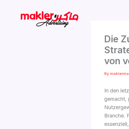
Skip
to
content
Die Z
Strat
von v
By
maklerma
In den let
gemacht, 
Nutzergew
Branche. F
essenziel