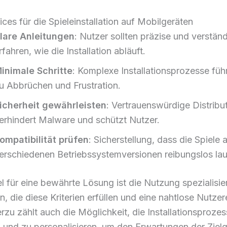
ices für die Spieleinstallation auf Mobilgeräten
lare Anleitungen
: Nutzer sollten präzise und verständ
rfahren, wie die Installation abläuft.
inimale Schritte
: Komplexe Installationsprozesse füh
u Abbrüchen und Frustration.
icherheit gewährleisten
: Vertrauenswürdige Distribu
erhindert Malware und schützt Nutzer.
ompatibilität prüfen
: Sicherstellung, dass die Spiele 
erschiedenen Betriebssystemversionen reibungslos lau
el für eine bewährte Lösung ist die Nutzung spezialisie
n, die diese Kriterien erfüllen und eine nahtlose Nutze
erzu zählt auch die Möglichkeit, die Installationsproze
 und zu personalisieren, um den Erwartungen der Ziel