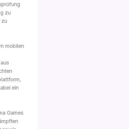
tsprüfung
ig zu
s zu
im mobilen
 aus
chten
plattform,
abei ein
agma Games
kämpften