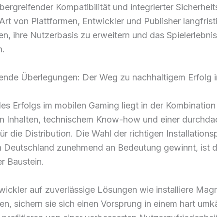
bergreifender Kompatibilität und integrierter Sicherhei
e Art von Plattformen, Entwickler und Publisher langfrist
en, ihre Nutzerbasis zu erweitern und das Spielerlebni
n.
ende Überlegungen: Der Weg zu nachhaltigem Erfolg 
es Erfolgs im mobilen Gaming liegt in der Kombination
en Inhalten, technischem Know-how und einer durchda
ür die Distribution. Die Wahl der richtigen Installations
in Deutschland zunehmend an Bedeutung gewinnt, ist d
er Baustein.
wickler auf zuverlässige Lösungen wie installiere M
en, sichern sie sich einen Vorsprung in einem hart um