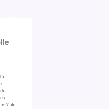
ews
Why Us
Contact
lle
tte
e
 der
 es
rbsfähig