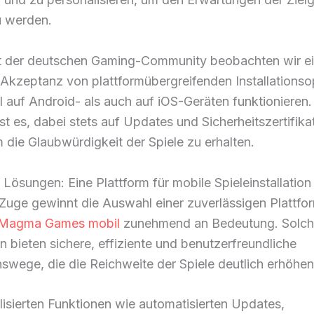
u werden.
t der deutschen Gaming-Community beobachten wir e
Akzeptanz von plattformübergreifenden Installationso
 auf Android- als auch auf iOS-Geräten funktionieren
ist es, dabei stets auf Updates und Sicherheitszertifika
 die Glaubwürdigkeit der Spiele zu erhalten.
 Lösungen: Eine Plattform für mobile Spieleinstallation
Zuge gewinnt die Auswahl einer zuverlässigen Plattfo
re Magma Games mobil
zunehmend an Bedeutung. Solc
n bieten sichere, effiziente und benutzerfreundliche
onswege, die die Reichweite der Spiele deutlich erhöhe
lisierten Funktionen wie automatisierten Updates,