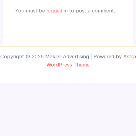
You must be
logged in
to post a comment.
Copyright © 2026 Makler Advertising | Powered by
Astra
WordPress Theme