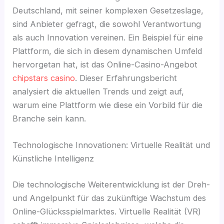
Deutschland, mit seiner komplexen Gesetzeslage,
sind Anbieter gefragt, die sowohl Verantwortung
als auch Innovation vereinen. Ein Beispiel für eine
Plattform, die sich in diesem dynamischen Umfeld
hervorgetan hat, ist das Online-Casino-Angebot
chipstars casino
. Dieser Erfahrungsbericht
analysiert die aktuellen Trends und zeigt auf,
warum eine Plattform wie diese ein Vorbild für die
Branche sein kann.
Technologische Innovationen: Virtuelle Realität und
Künstliche Intelligenz
Die technologische Weiterentwicklung ist der Dreh-
und Angelpunkt für das zukünftige Wachstum des
Online-Glücksspielmarktes. Virtuelle Realität (VR)