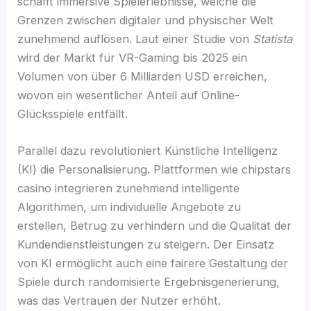
schafft immersive Spielerlebnisse, welche die
Grenzen zwischen digitaler und physischer Welt
zunehmend auflösen. Laut einer Studie von
Statista
wird der Markt für VR-Gaming bis 2025 ein
Volumen von über 6 Milliarden USD erreichen,
wovon ein wesentlicher Anteil auf Online-
Glücksspiele entfällt.
Parallel dazu revolutioniert Künstliche Intelligenz
(KI) die Personalisierung. Plattformen wie chipstars
casino integrieren zunehmend intelligente
Algorithmen, um individuelle Angebote zu
erstellen, Betrug zu verhindern und die Qualität der
Kundendienstleistungen zu steigern. Der Einsatz
von KI ermöglicht auch eine fairere Gestaltung der
Spiele durch randomisierte Ergebnisgenerierung,
was das Vertrauen der Nutzer erhöht.