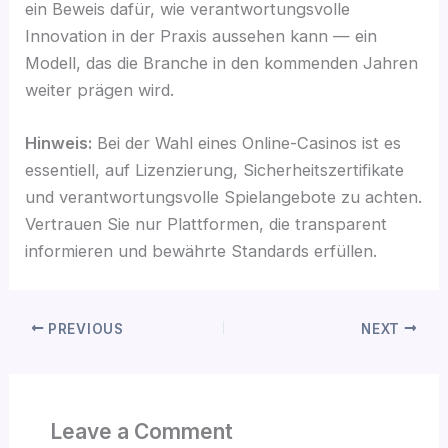
ein Beweis dafür, wie verantwortungsvolle
Innovation in der Praxis aussehen kann — ein
Modell, das die Branche in den kommenden Jahren
weiter prägen wird.
Hinweis:
Bei der Wahl eines Online-Casinos ist es
essentiell, auf Lizenzierung, Sicherheitszertifikate
und verantwortungsvolle Spielangebote zu achten.
Vertrauen Sie nur Plattformen, die transparent
informieren und bewährte Standards erfüllen.
PREVIOUS
NEXT
Leave a Comment