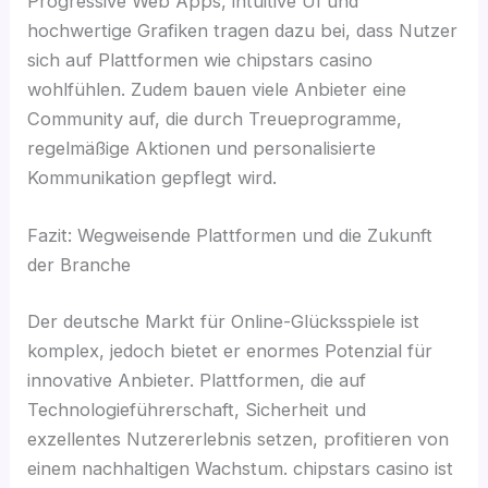
Progressive Web Apps, intuitive UI und
hochwertige Grafiken tragen dazu bei, dass Nutzer
sich auf Plattformen wie chipstars casino
wohlfühlen. Zudem bauen viele Anbieter eine
Community auf, die durch Treueprogramme,
regelmäßige Aktionen und personalisierte
Kommunikation gepflegt wird.
Fazit: Wegweisende Plattformen und die Zukunft
der Branche
Der deutsche Markt für Online-Glücksspiele ist
komplex, jedoch bietet er enormes Potenzial für
innovative Anbieter. Plattformen, die auf
Technologieführerschaft, Sicherheit und
exzellentes Nutzererlebnis setzen, profitieren von
einem nachhaltigen Wachstum. chipstars casino ist