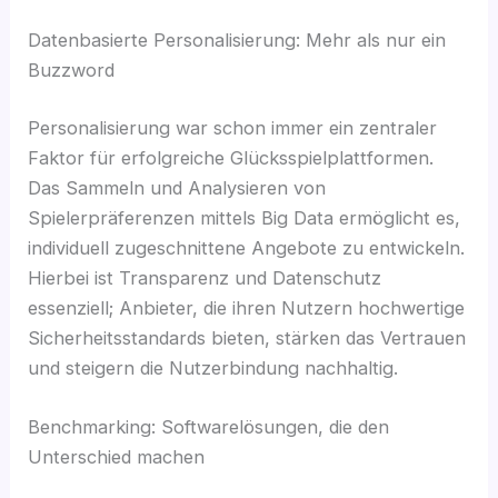
Datenbasierte Personalisierung: Mehr als nur ein
Buzzword
Personalisierung war schon immer ein zentraler
Faktor für erfolgreiche Glücksspielplattformen.
Das Sammeln und Analysieren von
Spielerpräferenzen mittels Big Data ermöglicht es,
individuell zugeschnittene Angebote zu entwickeln.
Hierbei ist Transparenz und Datenschutz
essenziell; Anbieter, die ihren Nutzern hochwertige
Sicherheitsstandards bieten, stärken das Vertrauen
und steigern die Nutzerbindung nachhaltig.
Benchmarking: Softwarelösungen, die den
Unterschied machen