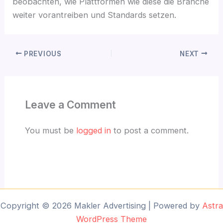
beobachten, wie Plattformen wie diese die Branche
weiter vorantreiben und Standards setzen.
PREVIOUS
NEXT
Leave a Comment
You must be
logged in
to post a comment.
Copyright © 2026 Makler Advertising | Powered by
Astra
WordPress Theme