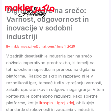
Skip
Digitalne igre na srečo:
to
content
Varnost, odgovornost in
inovacije v sodobni
industriji
By
maklermagazine@gmail.com
/
June 1, 2025
V zadnjih desetletjih je industrija iger na srečo
doživela imperativno preobrazbo, ki temelji na
tehnološkem napredku in prenosu na digitalne
platforme. Razlog za skrb in razpravo ni le v
raznolikosti iger, temveč tudi v vprašanju varnosti,
zaščite uporabnikov in odgovornega igranja. V tem
kontekstu je pomembno razumeti, kako spletne
platforme, kot je
liraspin – igraj zdaj
, oblikujejo
standarde strokovnosti in zaupanja v industriji.