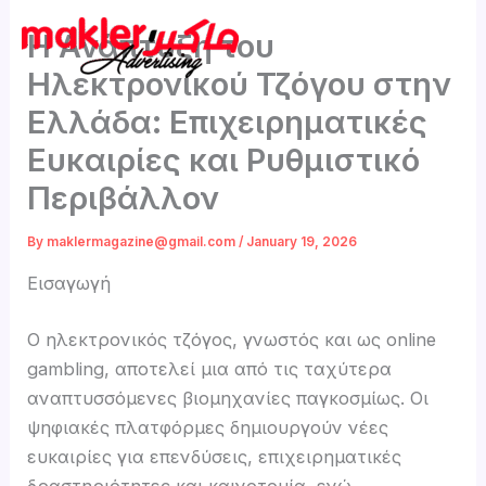
Skip
Η Ανάπτυξη του
to
content
Ηλεκτρονικού Τζόγου στην
Ελλάδα: Επιχειρηματικές
Ευκαιρίες και Ρυθμιστικό
Περιβάλλον
By
maklermagazine@gmail.com
/
January 19, 2026
Εισαγωγή
Ο ηλεκτρονικός τζόγος, γνωστός και ως online
gambling, αποτελεί μια από τις ταχύτερα
αναπτυσσόμενες βιομηχανίες παγκοσμίως. Οι
ψηφιακές πλατφόρμες δημιουργούν νέες
ευκαιρίες για επενδύσεις, επιχειρηματικές
δραστηριότητες και καινοτομία, ενώ