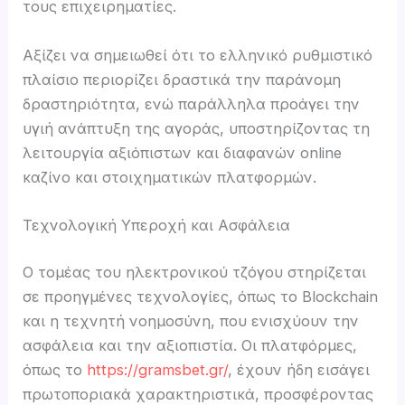
τους επιχειρηματίες.
Αξίζει να σημειωθεί ότι το ελληνικό ρυθμιστικό
πλαίσιο περιορίζει δραστικά την παράνομη
δραστηριότητα, ενώ παράλληλα προάγει την
υγιή ανάπτυξη της αγοράς, υποστηρίζοντας τη
λειτουργία αξιόπιστων και διαφανών online
καζίνο και στοιχηματικών πλατφορμών.
Τεχνολογική Υπεροχή και Ασφάλεια
Ο τομέας του ηλεκτρονικού τζόγου στηρίζεται
σε προηγμένες τεχνολογίες, όπως το Blockchain
και η τεχνητή νοημοσύνη, που ενισχύουν την
ασφάλεια και την αξιοπιστία. Οι πλατφόρμες,
όπως το
https://gramsbet.gr/
, έχουν ήδη εισάγει
πρωτοποριακά χαρακτηριστικά, προσφέροντας