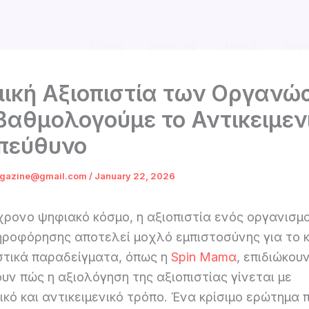
Home
Services
About
Revi
μική Αξιοπιστία των Οργανώ
Βαθμολογούμε το Αντικειμεν
Υπεύθυνο
gazine@gmail.com
/
January 22, 2026
ρονο ψηφιακό κόσμο, η αξιοπιστία ενός οργανισμο
ηροφόρησης αποτελεί μοχλό εμπιστοσύνης για το κ
τικά παραδείγματα, όπως η
Spin Mamα
, επιδιώκου
υν πώς η αξιολόγηση της αξιοπιστίας γίνεται με
κό και αντικειμενικό τρόπο. Ένα κρίσιμο ερώτημα 