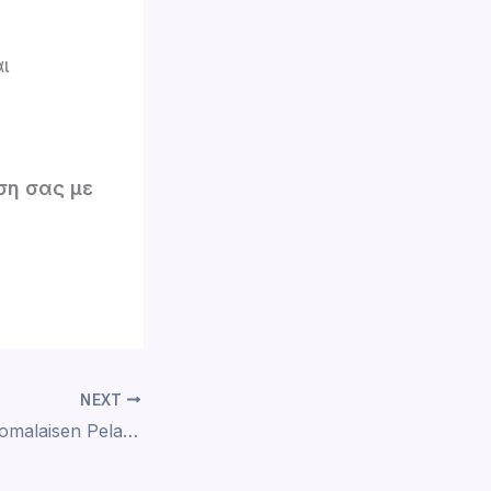
ι
ση σας με
NEXT
dolly casino ja Suomalaisen Pelaajan Yksityiskohdat