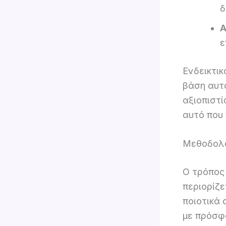
δ
Α
ε
Ενδεικτικ
βάση αυτ
αξιοπιστί
αυτό που 
Μεθοδολογ
Ο τρόπος 
περιορίζε
ποιοτικά 
με πρόσφ