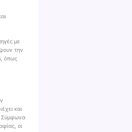
και
πηγές με
ίψουν την
s, όπως
εν
ιέχει και
ς. Σύμφωνα
φίας, οι