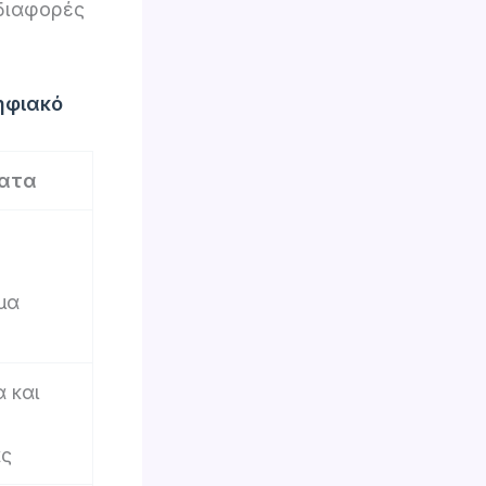
διαφορές
ηφιακό
ματα
μα
 και
ας