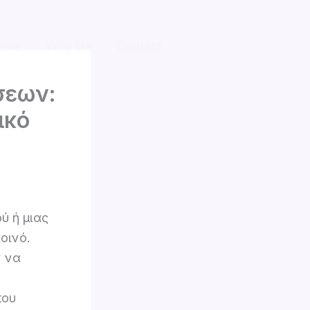
ews
Why Us
Contact
σεων:
ικό
ύ ή μιας
οινό.
ν να
που