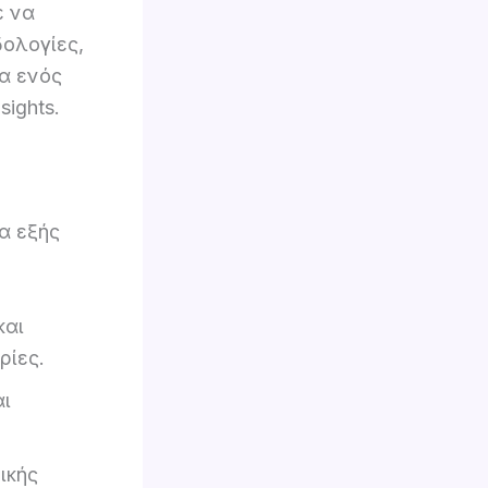
ε να
δολογίες,
ία ενός
sights.
α εξής
και
ρίες.
ι
ικής