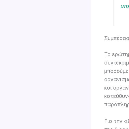
υπ
Συμπέρασμ
Το ερώτημ
συγκεκρι
μπορούμε 
οργανισμ
και οργα
κατεύθυνσ
παραπλη
Για την α