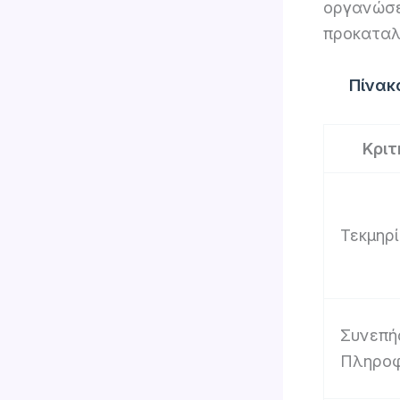
οργανώσε
προκαταλ
Πίνακ
Κριτ
Τεκμηρ
Συνεπή
Πληρο