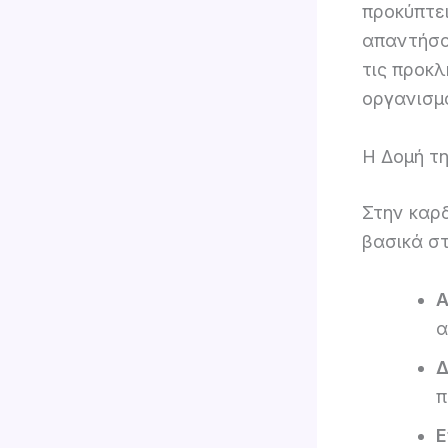
προκύπτει
απαντήσου
τις προκλ
οργανισμο
Η Δομή τη
Στην καρδ
βασικά στ
Α
α
Δ
π
Ε