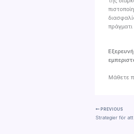
της διαρκ
πιστοποί
διασφαλί
πράγματι 
Εξερευνή
εμπεριστ
Μάθετε π
PREVIOUS