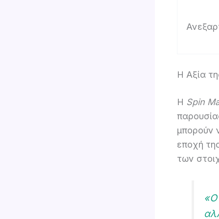
Ανεξαρ
Η Αξία τ
Η
Spin M
παρουσία
μπορούν 
εποχή τη
των στοι
«Ο 
αλλ