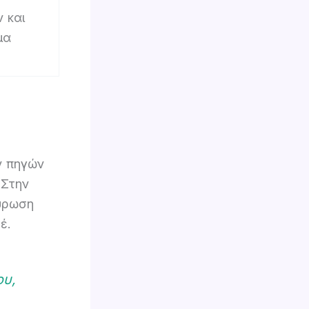
 και
μα
ν πηγών
 Στην
αύρωση
έ.
ου,