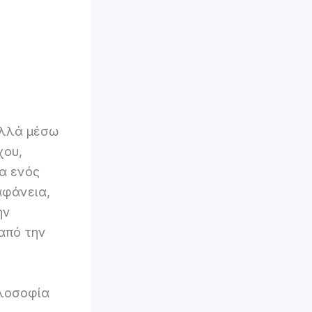
αλλά μέσω
χου,
ία ενός
αφάνεια,
ην
 από την
ιλοσοφία