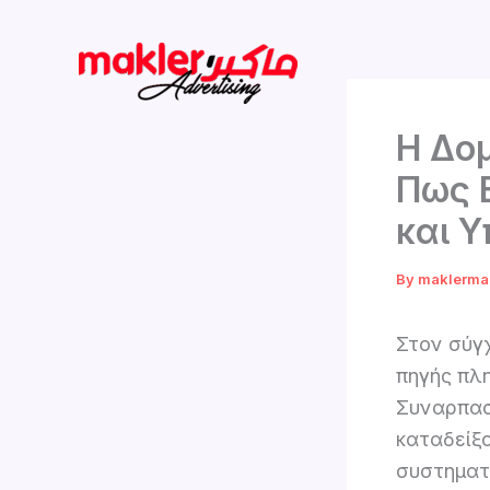
Skip
to
content
Η Δο
Πως 
και 
By
maklerma
Στον σύγχ
πηγής πλ
Συναρπασ
καταδείξο
συστηματι