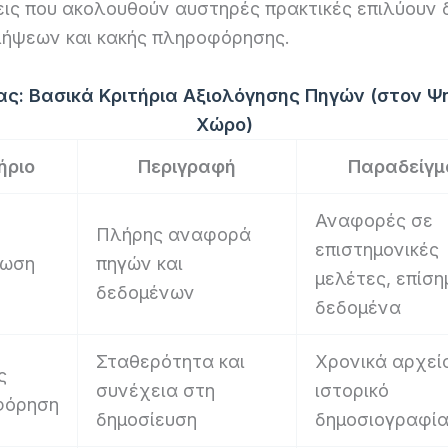
ις που ακολουθούν αυστηρές πρακτικές επιλύουν 
ήψεων και κακής πληροφόρησης.
ας: Βασικά Κριτήρια Αξιολόγησης Πηγών (στον Ψ
Χώρο)
ήριο
Περιγραφή
Παραδείγ
Αναφορές σε
Πλήρης αναφορά
επιστημονικές
ίωση
πηγών και
μελέτες, επίση
δεδομένων
δεδομένα
Σταθερότητα και
Χρονικά αρχεία
ς
συνέχεια στη
ιστορικό
φόρηση
δημοσίευση
δημοσιογραφί