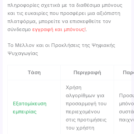
πληροφορίες σχετικά με τα διαθέσιμα μπόνους
και τις ευκαιρίες που προσφέρει μια αξιόπιστη
πλατφόρμα, μπορείτε να επισκεφθείτε τον
σύνδεσμο
εγγραφή και μπόνους!
.
Το Μέλλον και οι Προκλήσεις της Ψηφιακής
Ψυχαγωγίας
Τάση
Περιγραφή
Παρ
Χρήση
αλγορίθμων για
Προσ
Εξατομίκευση
προσαρμογή του
μπόνο
εμπειρίας
περιεχομένου
συστά
στις προτιμήσεις
παιχν
του χρήστη