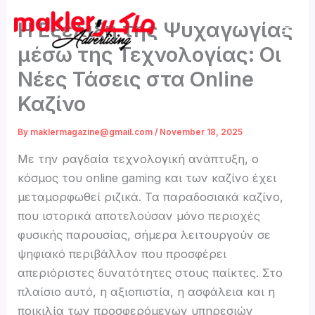
Skip
Η Εξέλιξη της Ψυχαγωγίας
to
content
μέσω της Τεχνολογίας: Οι
Νέες Τάσεις στα Online
Καζίνο
By
maklermagazine@gmail.com
/
November 18, 2025
Με την ραγδαία τεχνολογική ανάπτυξη, ο
κόσμος του online gaming και των καζίνο έχει
μεταμορφωθεί ριζικά. Τα παραδοσιακά καζίνο,
που ιστορικά αποτελούσαν μόνο περιοχές
φυσικής παρουσίας, σήμερα λειτουργούν σε
ψηφιακό περιβάλλον που προσφέρει
απεριόριστες δυνατότητες στους παίκτες. Στο
πλαίσιο αυτό, η αξιοπιστία, η ασφάλεια και η
ποικιλία των προσφερόμενων υπηρεσιών