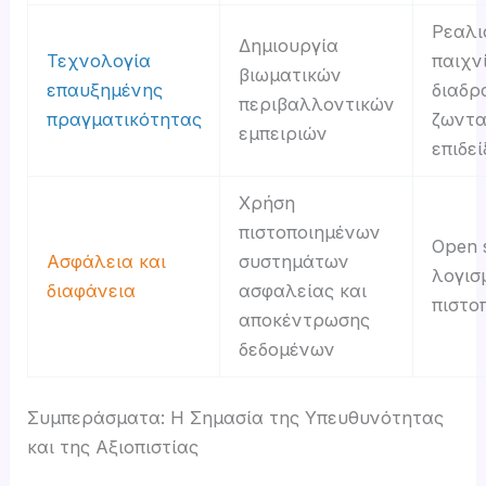
Ρεαλι
Δημιουργία
Τεχνολογία
παιχνί
βιωματικών
επαυξημένης
διαδρ
περιβαλλοντικών
πραγματικότητας
ζωντα
εμπειριών
επιδεί
Χρήση
πιστοποιημένων
Open 
Ασφάλεια και
συστημάτων
λογισ
διαφάνεια
ασφαλείας και
πιστο
αποκέντρωσης
δεδομένων
Συμπεράσματα: Η Σημασία της Υπευθυνότητας
και της Αξιοπιστίας