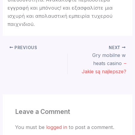
εγγραφή και μπόνους! και εξασφαλίστε μια
ισχυρή και απολαυστική εμπειρία τυχερού
παιχνιδιού.
PREVIOUS
NEXT
Gry mobilne w
heats casino
–
Jakie są najlepsze?
Leave a Comment
You must be
logged in
to post a comment.