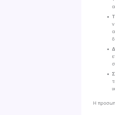
α
Τ
ν
α
δ
Δ
ε
σ
Σ
τ
ι
Η προσωπι