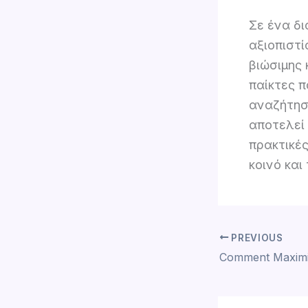
Σε ένα δ
αξιοπιστί
βιώσιμης 
παίκτες π
αναζήτησ
αποτελεί
πρακτικές
κοινό και
PREVIOUS