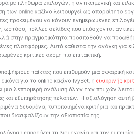
ορά με πληθώρα επιλογών, η αντικειμενική και ειλι
η των online καζίνο λειτουργεί ως απαραίτητο εργ
κτες προκειμένου να κάνουν ενημερωμένες επιλογέ
, ωστόσο, πολλές σελίδες που υπόσχονται αντικει
λλά στην πραγματικότητα προσπαθούν να προωθή
ένες πλατφόρμες. Αυτό καθιστά την ανάγκη για ειλ
ριωμένες κριτικές ακόμη πιο επιτακτική.
υποψήφιους παίκτες που επιθυμούν μια σφαιρική και
 εικόνα για το online καζίνο IvyBet, η
ειλικρινής κριτ
ι μια λεπτομερή ανάλυση όλων των πτυχών λειτου
ς και εξυπηρέτησης πελατών. Η αξιολόγηση αυτή 
ριμένα δεδομένα, τυποποιημένα κριτήρια και πρακτ
 που διασφαλίζουν την αξιοπιστία της.
ολόγηση επηρεάζει τη βιομηχανία και την εμπειρία