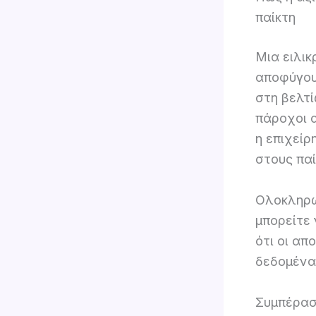
παίκτη
Μια ειλικ
αποφύγου
στη βελτί
πάροχοι α
η επιχείρ
στους παί
Ολοκληρω
μπορείτε 
ότι οι απ
δεδομένα 
Συμπέρα