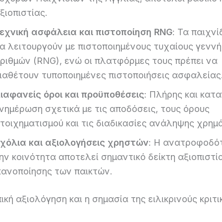
ξιοπιστίας.
εχνική ασφάλεια και πιστοποίηση RNG
: Τα παιχνί
α λειτουργούν με πιστοποιημένους τυχαίους γεννή
ριθμών (RNG), ενώ οι πλατφόρμες τους πρέπει να
ιαθέτουν τυποποιημένες πιστοποιήσεις ασφαλείας
ιαφανείς όροι και προϋποθέσεις
: Πλήρης και κατ
νημέρωση σχετικά με τις αποδόσεις, τους όρους
τοιχηματισμού και τις διαδικασίες ανάληψης χρημ
χόλια και αξιολογήσεις χρηστών
: Η ανατροφοδό
ην κοινότητα αποτελεί σημαντικό δείκτη αξιοπιστία
κανοποίησης των παικτών.
κή αξιολόγηση και η σημασία της ειλικρινούς κριτι