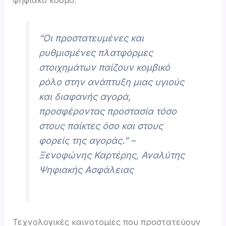
ψηφιακό κόσμο.
“Οι προστατευμένες και
ρυθμισμένες πλατφόρμες
στοιχημάτων παίζουν κομβικό
ρόλο στην ανάπτυξη μιας υγιούς
και διαφανής αγορά,
προσφέροντας προστασία τόσο
στους παίκτες όσο και στους
φορείς της αγοράς.” –
Ξενοφώνης Καρτέρης, Αναλύτης
Ψηφιακής Ασφάλειας
Τεχνολογικές καινοτομίες που προστατεύουν