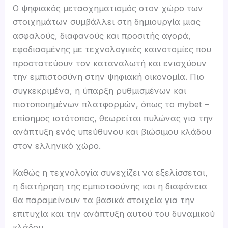
Ο ψηφιακός μετασχηματισμός στον χώρο των
στοιχημάτων συμβάλλει στη δημιουργία μιας
ασφαλούς, διαφανούς και προσιτής αγορά,
εφοδιασμένης με τεχνολογικές καινοτομίες που
προστατεύουν τον καταναλωτή και ενισχύουν
την εμπιστοσύνη στην ψηφιακή οικονομία. Πιο
συγκεκριμένα, η ύπαρξη ρυθμισμένων και
πιστοποιημένων πλατφορμών, όπως το mybet –
επίσημος ιστότοπος, θεωρείται πυλώνας για την
ανάπτυξη ενός υπεύθυνου και βιώσιμου κλάδου
στον ελληνικό χώρο.
Καθώς η τεχνολογία συνεχίζει να εξελίσσεται,
η διατήρηση της εμπιστοσύνης και η διαφάνεια
θα παραμείνουν τα βασικά στοιχεία για την
επιτυχία και την ανάπτυξη αυτού του δυναμικού
κλάδου.