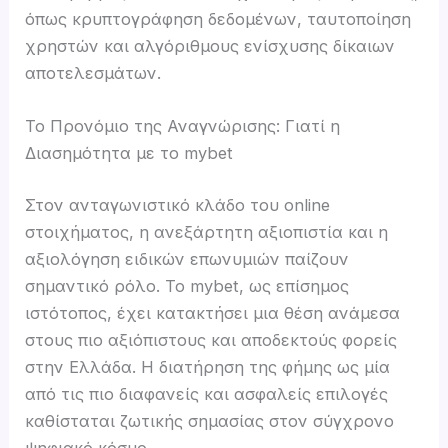
όπως κρυπτογράφηση δεδομένων, ταυτοποίηση
χρηστών και αλγόριθμους ενίσχυσης δίκαιων
αποτελεσμάτων.
Το Προνόμιο της Αναγνώρισης: Γιατί η
Διασημότητα με το mybet
Στον ανταγωνιστικό κλάδο του online
στοιχήματος, η ανεξάρτητη αξιοπιστία και η
αξιολόγηση ειδικών επωνυμιών παίζουν
σημαντικό ρόλο. Το
mybet
, ως επίσημος
ιστότοπος, έχει κατακτήσει μια θέση ανάμεσα
στους πιο αξιόπιστους και αποδεκτούς φορείς
στην Ελλάδα. Η διατήρηση της φήμης ως μία
από τις πιο διαφανείς και ασφαλείς επιλογές
καθίσταται ζωτικής σημασίας στον σύγχρονο