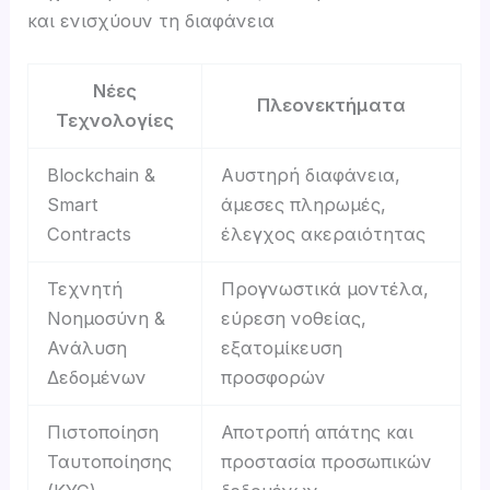
και ενισχύουν τη διαφάνεια
Νέες
Πλεονεκτήματα
Τεχνολογίες
Blockchain &
Αυστηρή διαφάνεια,
Smart
άμεσες πληρωμές,
Contracts
έλεγχος ακεραιότητας
Τεχνητή
Προγνωστικά μοντέλα,
Νοημοσύνη &
εύρεση νοθείας,
Ανάλυση
εξατομίκευση
Δεδομένων
προσφορών
Πιστοποίηση
Αποτροπή απάτης και
Ταυτοποίησης
προστασία προσωπικών