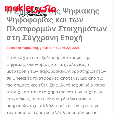
Skip
Η Σημασία της Ψηφιακής
to
content
Ψηφοφορίας και των
Πλατφορμών Στοιχημάτων
στη Σύγχρονη Εποχή
By
maklermagazine@gmail.com
/
June 22, 2025
Στον ταχύτατα εξελισσόμενο κόσμο της
ψηφιακής οικονομίας και τεχνολογίας, η
μετατροπή των παραδοσιακών δραστηριοτήτων
σε ψηφιακές πλατφόρμες αποτελεί μια από τις
πιο σημαντικές εξελίξεις. Αυτό ισχύει ιδιαίτερα
στον χώρο του στοιχήματος και των τυχερών
παιχνιδιών, όπου η έλευση διαδικτυακών
υπηρεσιών έχει αλλάξει ριζικά τον τρόπο με
τον οποίο οι χρήστες αλληλεπιδρούν με τις