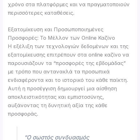
χρόνο στα πλατφόρμες και να πραγματοποιούν
περισσότερες καταθέσεις.
Εξατομίκευση και Προσωποποιημένες
Προσφορές: Το Μέλλον των Online Καζίνο
Η εξέλιξη των τεχνολογιών δεδομένων και της
εξατομίκευσης επιτρέπουν στα online καζίνο να
παρουσιάζουν τα “προσφορές της εβδομάδας”
με τρόπο που αντανακλά τα προσωπικά
ενδιαφέροντα και το ιστορικό του κάθε παίκτη.
Αυτή η προσέγγιση δημιουργεί μια αίσθηση
αποκλειστικότητας και εμπιστοσύνης,
αυξάνοντας τη δυνητική αξία της κάθε
προσφοράς.
“Ο σωστός συνδυασμός