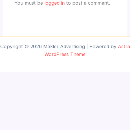
You must be
logged in
to post a comment.
Copyright © 2026 Makler Advertising | Powered by
Astra
WordPress Theme