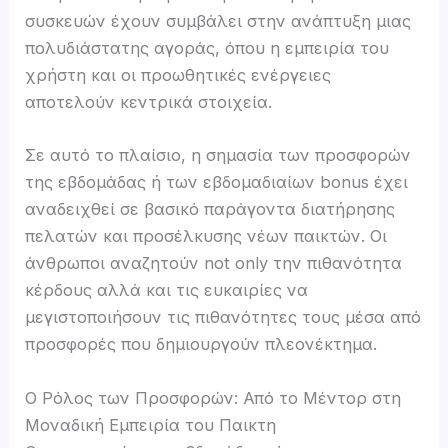
συσκευών έχουν συμβάλει στην ανάπτυξη μιας
πολυδιάστατης αγοράς, όπου η εμπειρία του
χρήστη και οι προωθητικές ενέργειες
αποτελούν κεντρικά στοιχεία.
Σε αυτό το πλαίσιο, η σημασία των προσφορών
της εβδομάδας ή των εβδομαδιαίων bonus έχει
αναδειχθεί σε βασικό παράγοντα διατήρησης
πελατών και προσέλκυσης νέων παικτών. Οι
άνθρωποι αναζητούν not only την πιθανότητα
κέρδους αλλά και τις ευκαιρίες να
μεγιστοποιήσουν τις πιθανότητες τους μέσα από
προσφορές που δημιουργούν πλεονέκτημα.
Ο Ρόλος των Προσφορών: Από το Μέντορ στη
Μοναδική Εμπειρία του Παικτη