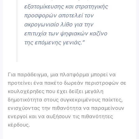
εξατομίκευσης και στρατηγικής
προσφορών αποτελεί τον
ακρογωνιαίο λίθο για την
επιτυχία των ψηφιακών καζίνο
της επόμενης γενιάς.”
Για παράδειγμα, μια πλατφόρμα μπορεί να
προτείνει ένα πακέτο δωρεάν περιστροφών σε
κουλοχέρηδες που έχει δείξει μεγάλη
δημοτικότητα στους συγκεκριμένους παίκτες,
ενισχύοντας την πιθανότητα να παραμείνουν
ενεργοί και να αυξήσουν τις πιθανότητες
κέρδους.