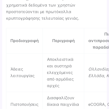
χρηματικά δεδομένα των χρηστών
προστατεύονται με πρωτόκολλα
κρυπτογράφησης τελευταίας γενιάς.
Πι
Προδιαγραφή
Περιγραφή
αντιπροσ
παραδε
Αποκλειστικά
και αυστηρά
Άδειες
Ολλανδία
ελεγχόμενες
λειτουργίας
Ελλάδα, 
από αρμόδιες
αρχές
Διασφαλίζουν
Πιστοποιήσεις
δίκαια παιχνίδια
eCOGRA, G