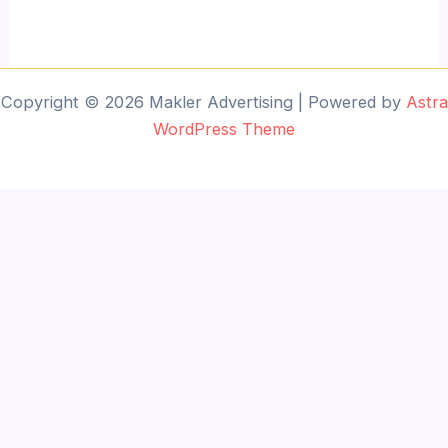
Copyright © 2026 Makler Advertising | Powered by
Astra
WordPress Theme