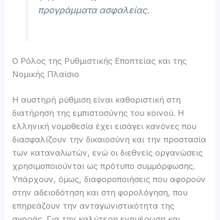
προγράμματα ασφαλείας.
Ο Ρόλος της Ρυθμιστικής Εποπτείας και της
Νομικής Πλαίσιο
Η αυστηρή ρύθμιση είναι καθοριστική στη
διατήρηση της εμπιστοσύνης του κοινού. Η
ελληνική νομοθεσία έχει εισάγει κανόνες που
διασφαλίζουν την δικαιοσύνη και την προστασία
των καταναλωτών, ενώ οι διεθνείς οργανώσεις
χρησιμοποιούνται ως πρότυπο συμμόρφωσης.
Υπάρχουν, όμως, διαφοροποιήσεις που αφορούν
στην αδειοδότηση και στη φορολόγηση, που
επηρεάζουν την ανταγωνιστικότητα της
αγοράς. Για την καλύτερη ενημέρωση και