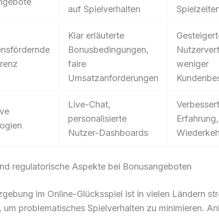
ngebote
auf Spielverhalten
Spielzeite
Klar erläuterte
Gesteigert
ensfördernde
Bonusbedingungen,
Nutzervert
renz
faire
weniger
Umsatzanforderungen
Kundenbe
Live-Chat,
Verbesser
ive
personalisierte
Erfahrung
ogien
Nutzer-Dashboards
Wiederkeh
und regulatorische Aspekte bei Bonusangeboten
gebung im Online-Glücksspiel ist in vielen Ländern st
 um problematisches Spielverhalten zu minimieren. An