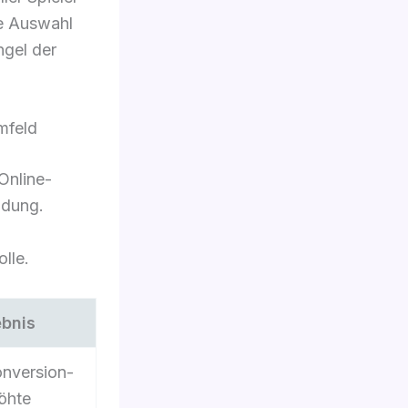
ne Auswahl
ngel der
mfeld
 Online-
ndung.
lle.
bnis
nversion-
öhte