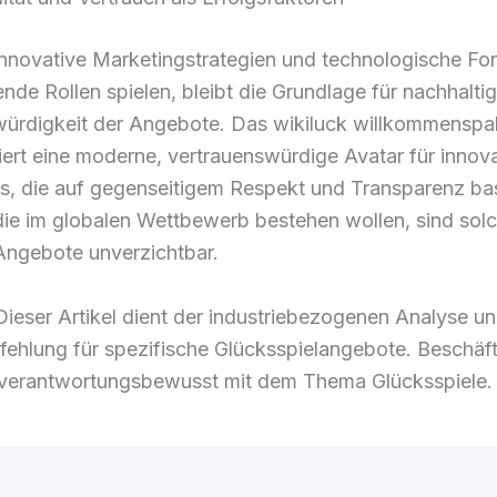
novative Marketingstrategien und technologische Fort
nde Rollen spielen, bleibt die Grundlage für nachhalti
würdigkeit der Angebote. Das wikiluck willkommenspa
iert eine moderne, vertrauenswürdige Avatar für innov
s, die auf gegenseitigem Respekt und Transparenz bas
die im globalen Wettbewerb bestehen wollen, sind sol
ngebote unverzichtbar.
ieser Artikel dient der industriebezogenen Analyse un
ehlung für spezifische Glücksspielangebote. Beschäft
s verantwortungsbewusst mit dem Thema Glücksspiele.