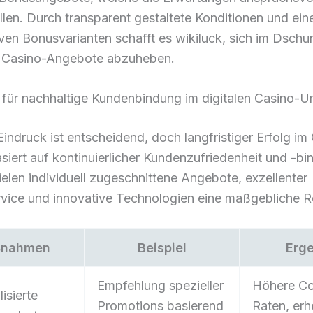
ollen. Durch transparent gestaltete Konditionen und ei
iven Bonusvarianten schafft es wikiluck, sich im Dschu
 Casino-Angebote abzuheben.
 für nachhaltige Kundenbindung im digitalen Casino-U
Eindruck ist entscheidend, doch langfristiger Erfolg im
iert auf kontinuierlicher Kundenzufriedenheit und -bi
ielen individuell zugeschnittene Angebote, exzellenter
vice und innovative Technologien eine maßgebliche Ro
nahmen
Beispiel
Erge
Empfehlung spezieller
Höhere Co
isierte
Promotions basierend
Raten, erh