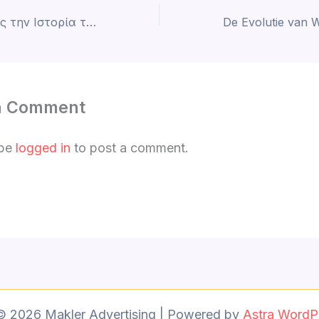
Ανακαλύπτοντας την Ιστορία του betory casino
a Comment
 be
logged in
to post a comment.
© 2026 Makler Advertising | Powered by
Astra WordP