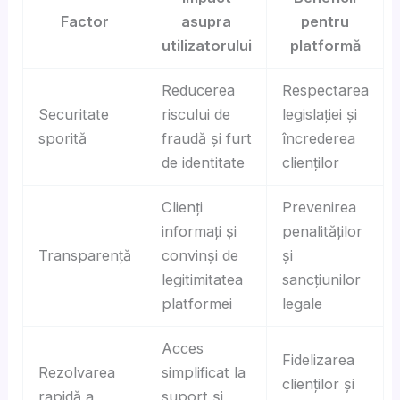
Factor
asupra
pentru
utilizatorului
platformă
Reducerea
Respectarea
Securitate
riscului de
legislației și
sporită
fraudă și furt
încrederea
de identitate
clienților
Clienți
Prevenirea
informați și
penalităților
Transparență
convinși de
și
legitimitatea
sancțiunilor
platformei
legale
Acces
Fidelizarea
Rezolvarea
simplificat la
clienților și
rapidă a
suport și