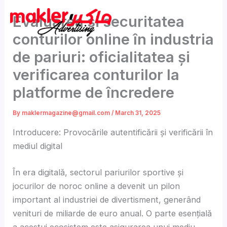
Skip
Evaluarea și securitatea
to
content
conturilor online în industria
de pariuri: oficialitatea și
verificarea conturilor la
platforme de încredere
By
maklermagazine@gmail.com
/
March 31, 2025
Introducere: Provocările autentificării și verificării în
mediul digital
În era digitală, sectorul pariurilor sportive și
jocurilor de noroc online a devenit un pilon
important al industriei de divertisment, generând
venituri de miliarde de euro anual. O parte esențială
a acestui ecosistem este asigurarea unui mediu