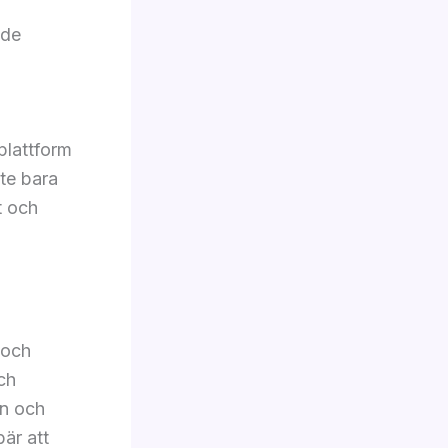
ade
 plattform
nte bara
t och
 och
och
en och
bär att