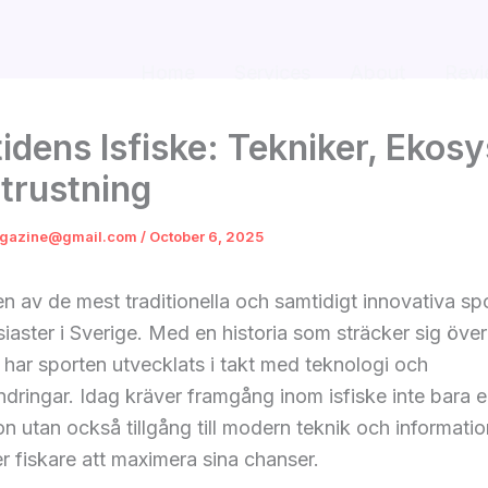
Home
Services
About
Revi
idens Isfiske: Tekniker, Ekos
trustning
gazine@gmail.com
/
October 6, 2025
 en av de mest traditionella och samtidigt innovativa sp
siaster i Sverige. Med en historia som sträcker sig över
 har sporten utvecklats i takt med teknologi och
ndringar. Idag kräver framgång inom isfiske inte bara 
ion utan också tillgång till modern teknik och informati
r fiskare att maximera sina chanser.