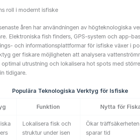
s roll i modernt isfiske
enaste åren har användningen av högteknologiska verk
gare. Elektroniska fish finders, GPS-system och app-ba
ings- och informationsplattformar för isfiske växer i pop
tyg ger fiskare möjligheten att analysera vattenström
ptimal utrustning och lokalisera hot spots med större
n tidigare.
Populära Teknologiska Verktyg för Isfiske
yg
Funktion
Nytta för Fisk
niska
Lokalisera fisk och
Ökar träffsäkerheten
ders
struktur under isen
sparar tid