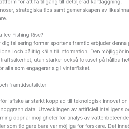
attform för att få tillgång till detaljerad kartläggning,
noser, strategiska tips samt gemenskapen av likasinn
re.
ja Ice Fishing Rise?
är digitalisering formar sportens framtid erbjuder denna
onell och pålitlig källa till information. Den möjliggör i
 träffsäkerhet, utan stärker också fokuset på hållbarhe
ör alla som engagerar sig i vinterfisket.
ch framtidsutsikter
för isfiske är starkt kopplad till teknologisk innovation
ll noggrann data. Utvecklingen av artificiell intelligens 
rning öppnar möjligheter för analys av vattenbeteend
der som tidigare bara var möjliga för forskare. Det inne