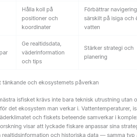
Hålla koll på
Förbättrar navigerin
positioner och
särskilt på isiga och
koordinater
vatten
Ge realtidsdata,
Stärker strategi och
par
väderinformation
planering
och tips
kt tänkande och ekosystemets påverkan
mästra isfisket krävs inte bara teknisk utrustning utan
 för det ekosystem man verkar i. Vattentemperaturer, i
väderklimatet och fiskets beteende samverkar i kompl
orskning visar att lyckade fiskare anpassar sina strate
 realtidsinformation och historiska data — samma typ