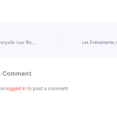
Οδηγός για το Παιχνίδι των Φρουτακίων στο cleobetra casino
a Comment
 be
logged in
to post a comment.