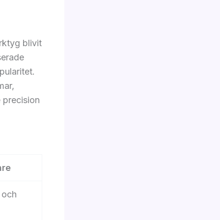
tyg blivit
serade
ularitet.
mar,
 precision
are
 och