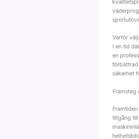
kvalitetspl
väderprog
sportutöva
Varför väl
I en tid d
en professi
förbättrad
säkerhet f
Framsteg o
Framtiden 
tillgång ti
maskininlä
helhetsbil