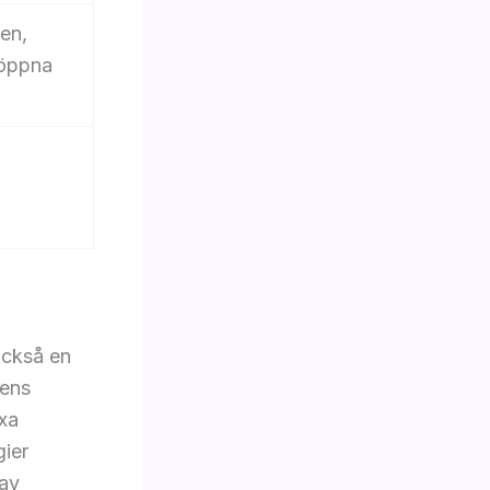
gen,
 öppna
 också en
sens
exa
gier
 av