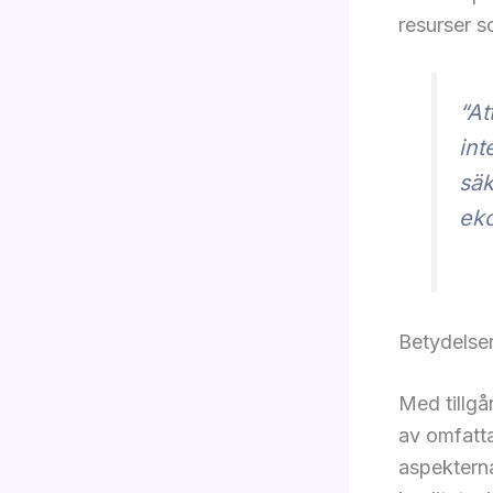
resurser s
“At
int
säk
eko
Betydelsen
Med tillgån
av omfatt
aspekterna