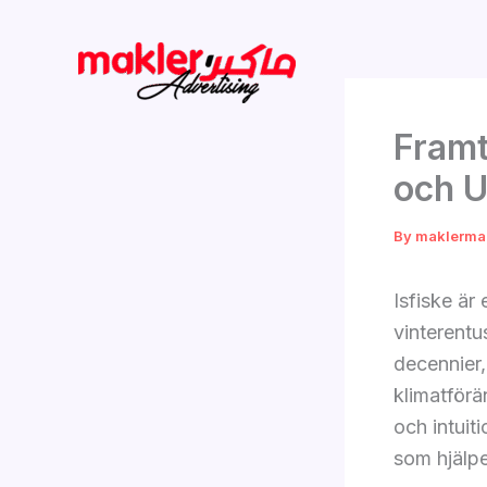
Skip
to
content
Framt
och U
By
maklerma
Isfiske är
vinterentu
decennier,
klimatförä
och intuit
som hjälpe