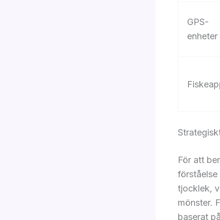
GPS-
enheter
Fiskeap
Strategis
För att be
förståelse
tjocklek, 
mönster. F
baserat på