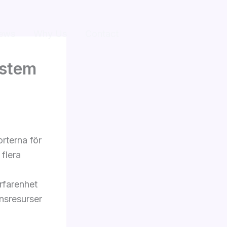
ews
Why Us
Contact
ystem
orterna för
 flera
erfarenhet
onsresurser