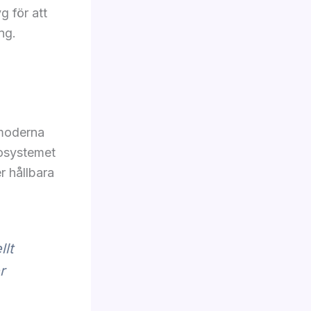
g för att
ng.
 moderna
kosystemet
er hållbara
llt
r