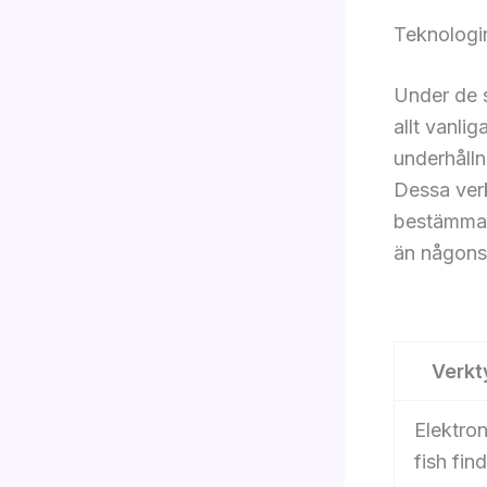
Teknologin
Under de s
allt vanli
underhålln
Dessa verk
bestämma o
än någonsi
Verkt
Elektro
fish fin