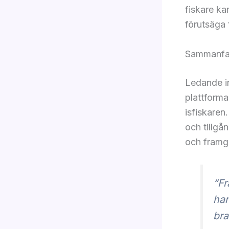
fiskare ka
förutsäga 
Sammanfa
Ledande in
plattforma
isfiskaren
och tillgån
och framgå
“Fr
han
bra