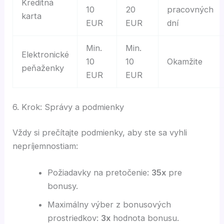
Kreditná
10
20
pracovných
karta
EUR
EUR
dní
Min.
Min.
Elektronické
10
10
Okamžite
peňaženky
EUR
EUR
6. Krok: Správy a podmienky
Vždy si prečítajte podmienky, aby ste sa vyhli
nepríjemnostiam:
Požiadavky na pretočenie:
35x
pre
bonusy.
Maximálny výber z bonusových
prostriedkov:
3x
hodnota bonusu.