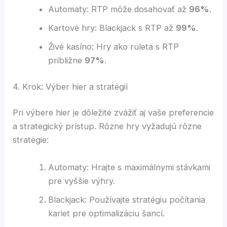
Automaty: RTP môže dosahovať až
96%
.
Kartové hry: Blackjack s RTP až
99%
.
Živé kasíno: Hry ako ruleta s RTP
približne
97%
.
4. Krok: Výber hier a stratégií
Pri výbere hier je dôležité zvážiť aj vaše preferencie
a strategický prístup. Rôzne hry vyžadujú rôzne
stratégie:
Automaty: Hrajte s maximálnymi stávkami
pre vyššie výhry.
Blackjack: Používajte stratégiu počítania
kariet pre optimalizáciu šancí.