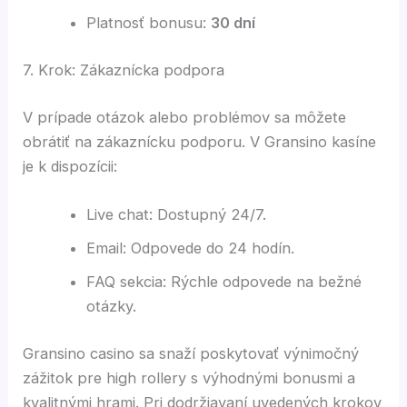
Platnosť bonusu:
30 dní
7. Krok: Zákaznícka podpora
V prípade otázok alebo problémov sa môžete
obrátiť na zákaznícku podporu. V Gransino kasíne
je k dispozícii:
Live chat: Dostupný 24/7.
Email: Odpovede do 24 hodín.
FAQ sekcia: Rýchle odpovede na bežné
otázky.
Gransino casino sa snaží poskytovať výnimočný
zážitok pre high rollery s výhodnými bonusmi a
kvalitnými hrami. Pri dodržiavaní uvedených krokov