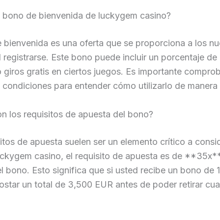
l bono de bienvenida de luckygem casino?
 bienvenida es una oferta que se proporciona a los n
l registrarse. Este bono puede incluir un porcentaje de 
 giros gratis en ciertos juegos. Es importante comprob
 condiciones para entender cómo utilizarlo de manera 
n los requisitos de apuesta del bono?
itos de apuesta suelen ser un elemento crítico a consid
ckygem casino, el requisito de apuesta es de **35x**
l bono. Esto significa que si usted recibe un bono de
star un total de 3,500 EUR antes de poder retirar cua