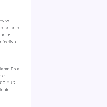
uevos
la primera
ar los
efectiva.
erar. En el
 el
 100 EUR,
lquier