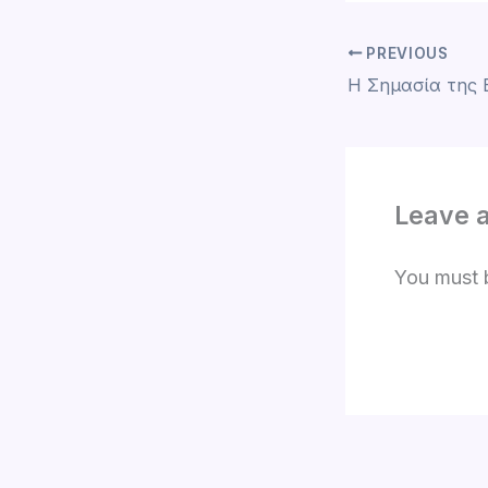
PREVIOUS
Leave 
You must