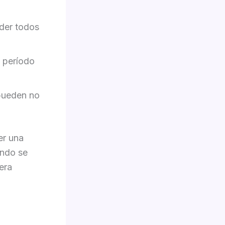
der todos
 período
pueden no
er una
ando se
era