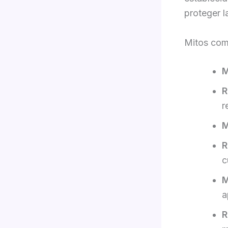
proteger l
Mitos com
M
R
r
M
R
c
M
a
R