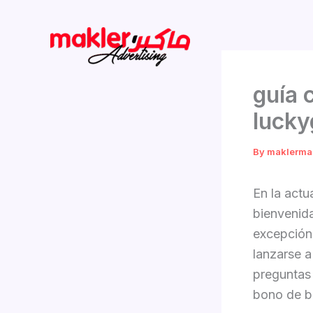
Skip
to
content
guía 
lucky
By
maklerma
En la actu
bienvenida
excepción.
lanzarse a
preguntas
bono de b