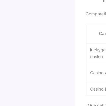
m
Comparati
Ca
luckyg
casino
Casino 
Casino 
¿Qué debo