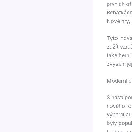
prvních of
Benátkách,
Nové hry, 
Tyto inova
zažít vzru
také herní
zvýšení jej
Moderní d
S nástupem
nového ro
výherní au
byly popu
kasinech 