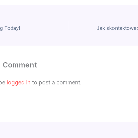
ig Today!
a Comment
 be
logged in
to post a comment.