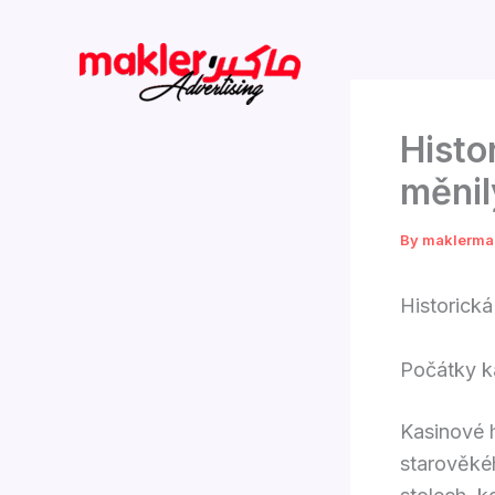
Skip
to
content
Histo
měnil
By
maklerma
Historická
Počátky k
Kasinové h
starověkéh