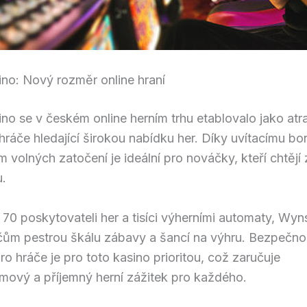
no: Nový rozměr online hraní
o se v českém online herním trhu etablovalo jako atra
hráče hledající širokou nabídku her. Díky uvítacímu bo
volných zatočení je ideální pro nováčky, kteří chtějí 
u.
 70 poskytovateli her a tisíci výherními automaty, Wy
áčům pestrou škálu zábavy a šancí na výhru. Bezpečno
o hráče je pro toto kasino prioritou, což zaručuje
mový a příjemný herní zážitek pro každého.