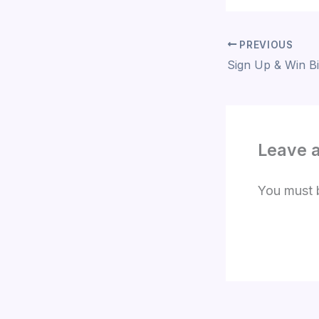
PREVIOUS
Sign Up & Win B
Leave 
You must