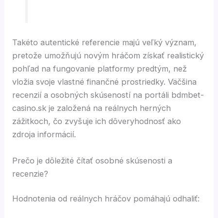
Takéto autentické referencie majú veľký význam,
pretože umožňujú novým hráčom získať realistický
pohľad na fungovanie platformy predtým, než
vložia svoje vlastné finančné prostriedky. Väčšina
recenzií a osobných skúseností na portáli bdmbet-
casino.sk je založená na reálnych herných
zážitkoch, čo zvyšuje ich dôveryhodnosť ako
zdroja informácií.
Prečo je dôležité čítať osobné skúsenosti a
recenzie?
Hodnotenia od reálnych hráčov pomáhajú odhaliť: