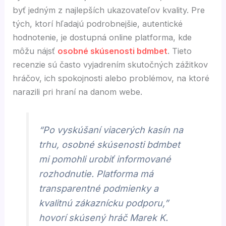
byť jedným z najlepších ukazovateľov kvality. Pre
tých, ktorí hľadajú podrobnejšie, autentické
hodnotenie, je dostupná online platforma, kde
môžu nájsť
osobné skúsenosti bdmbet
. Tieto
recenzie sú často vyjadrením skutočných zážitkov
hráčov, ich spokojnosti alebo problémov, na ktoré
narazili pri hraní na danom webe.
“Po vyskúšaní viacerých kasín na
trhu, osobné skúsenosti bdmbet
mi pomohli urobiť informované
rozhodnutie. Platforma má
transparentné podmienky a
kvalitnú zákaznícku podporu,”
hovorí skúsený hráč Marek K.