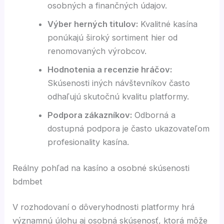
osobných a finančných údajov.
Výber herných titulov:
Kvalitné kasína
ponúkajú široký sortiment hier od
renomovaných výrobcov.
Hodnotenia a recenzie hráčov:
Skúsenosti iných návštevníkov často
odhaľujú skutočnú kvalitu platformy.
Podpora zákazníkov:
Odborná a
dostupná podpora je často ukazovateľom
profesionality kasína.
Reálny pohľad na kasíno a osobné skúsenosti
bdmbet
V rozhodovaní o dôveryhodnosti platformy hrá
významnú úlohu aj osobná skúsenosť, ktorá môže